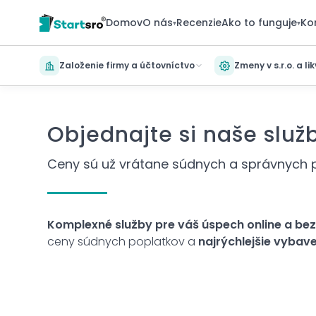
Domov
O nás
Recenzie
Ako to funguje
Ko
▾
▾
Založenie firmy a účtovníctvo
Zmeny v s.r.o. a li
Objednajte si naše služ
Ceny sú už vrátane súdnych a správnych p
Komplexné služby pre váš úspech online a bez 
ceny súdnych poplatkov a
najrýchlejšie vybave