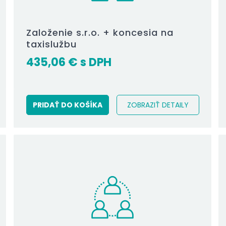
Založenie s.r.o. + koncesia na
taxislužbu
435,06
€
PRIDAŤ DO KOŠÍKA
ZOBRAZIŤ DETAILY