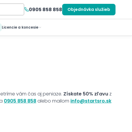
0905 858 858
Objednávka služieb
Licencie a koncesie
etríme vám čas aj peniaze.
Získate 50% zľavu
z
na
0905 858 858
alebo mailom
info@startsro.sk