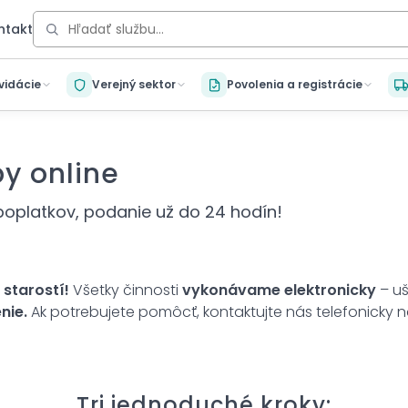
ntakt
kvidácie
Verejný sektor
Povolenia a registrácie
by online
oplatkov, podanie už do 24 hodín!
starostí!
Všetky činnosti
vykonávame elektronicky
– uš
nie.
Ak potrebujete pomôcť, kontaktujte nás telefonicky 
Tri jednoduché kroky: