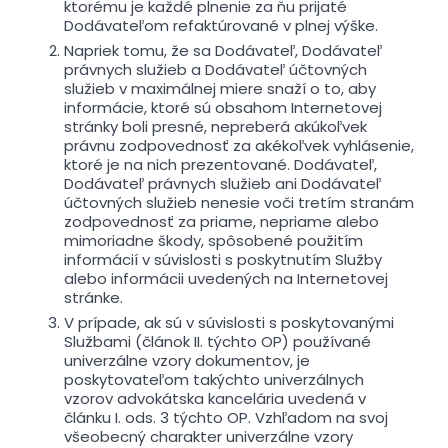
ktorému je každé plnenie za ňu prijaté
Dodávateľom refaktúrované v plnej výške.
Napriek tomu, že sa Dodávateľ, Dodávateľ
právnych služieb a Dodávateľ účtovných
služieb v maximálnej miere snaží o to, aby
informácie, ktoré sú obsahom Internetovej
stránky boli presné, nepreberá akúkoľvek
právnu zodpovednosť za akékoľvek vyhlásenie,
ktoré je na nich prezentované. Dodávateľ,
Dodávateľ právnych služieb ani Dodávateľ
účtovných služieb nenesie voči tretím stranám
zodpovednosť za priame, nepriame alebo
mimoriadne škody, spôsobené použitím
informácií v súvislosti s poskytnutím Služby
alebo informácii uvedených na Internetovej
stránke.
V prípade, ak sú v súvislosti s poskytovanými
Službami (článok II. týchto OP) používané
univerzálne vzory dokumentov, je
poskytovateľom takýchto univerzálnych
vzorov advokátska kancelária uvedená v
článku I. ods. 3 týchto OP. Vzhľadom na svoj
všeobecný charakter univerzálne vzory