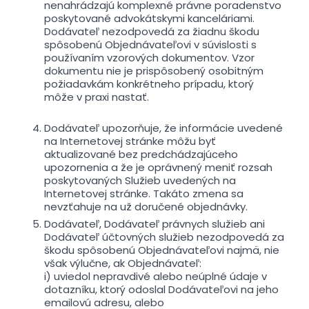
nenahrádzajú komplexné právne poradenstvo
poskytované advokátskymi kanceláriami.
Dodávateľ nezodpovedá za žiadnu škodu
spôsobenú Objednávateľovi v súvislosti s
používaním vzorových dokumentov. Vzor
dokumentu nie je prispôsobený osobitným
požiadavkám konkrétneho prípadu, ktorý
môže v praxi nastať.
Dodávateľ upozorňuje, že informácie uvedené
na Internetovej stránke môžu byť
aktualizované bez predchádzajúceho
upozornenia a že je oprávnený meniť rozsah
poskytovaných Služieb uvedených na
Internetovej stránke. Takáto zmena sa
nevzťahuje na už doručené objednávky.
Dodávateľ, Dodávateľ právnych služieb ani
Dodávateľ účtovných služieb nezodpovedá za
škodu spôsobenú Objednávateľovi najmä, nie
však výlučne, ak Objednávateľ:
i) uviedol nepravdivé alebo neúplné údaje v
dotazníku, ktorý odoslal Dodávateľovi na jeho
emailovú adresu, alebo