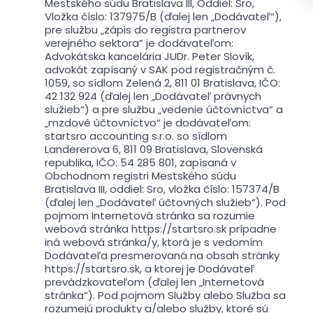
Mestského súdu Bratislava III, Oddiel: Sro,
Vložka číslo: 137975/B (ďalej len „Dodávateľ“),
pre službu „zápis do registra partnerov
verejného sektora“ je dodávateľom:
Advokátska kancelária JUDr. Peter Slovík,
advokát zapísaný v SAK pod registračným č.
1059, so sídlom Zelená 2, 811 01 Bratislava, IČO:
42 132 924 (ďalej len „Dodávateľ právnych
služieb“) a pre službu „vedenie účtovníctva“ a
„mzdové účtovníctvo“ je dodávateľom:
startsro accounting s.r.o. so sídlom
Landererova 6, 811 09 Bratislava, Slovenská
republika, IČO: 54 285 801, zapísaná v
Obchodnom registri Mestského súdu
Bratislava III, oddiel: Sro, vložka číslo: 157374/B
(ďalej len „Dodávateľ účtovných služieb“). Pod
pojmom Internetová stránka sa rozumie
webová stránka https://startsro.sk prípadne
iná webová stránka/y, ktorá je s vedomím
Dodávateľa presmerovaná na obsah stránky
https://startsro.sk, a ktorej je Dodávateľ
prevádzkovateľom (ďalej len „Internetová
stránka“). Pod pojmom Služby alebo Služba sa
rozumejú produkty a/alebo služby, ktoré sú