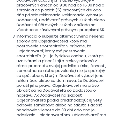
Dodávateľ účtovných služieb vybavuje v
pracovných dňoch od 9:00 hod do 16:00 hod a
spravidla do piatich (5) pracovných dní odo
dňa prijatia reklamácie. Reklamácie vybavuje
Dodávateľ, Dodávateľ právnych služieb alebo
Dodávateľ účtovných služieb v súlade so
všeobecne záväznými právnymi predpismi SR.
Informácia o subjekte alternatívneho riešenia
sporov pre Objednávateľa, ktorý má
postavenie spotrebiteľa: V prípade, že
Objednávateľ, ktorý má postavenie
spotrebiteľa (t. j. je fyzickou osobou, ktorá pri
uzatváraní a plnení tejto zmluvy nekoná v
rámci predmetu svojej podnikateľskej činnosti,
zamestnania alebo povolania) nie je spokojný
so spôsobom, ktorým Dodávateľ vybavil jeho
reklamáciu alebo sa domnieva, že Dodávateľ
porušil jeho práva, Objednávateľ má právo
obrátiť sa na Dodávateľa so žiadosťou o
nápravu. Ak Dodávateľ na žiadosť
Objednávateľa podľa predchádzajúcej vety
odpovie zamietavo alebo na takúto žiadosť
neodpovie v lehote do 30 dní odo dňa jej
odoslania Objednávateľom, Objednávateľ má