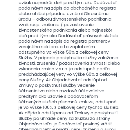
avšak najneskôr deň pred tým ako Dodávateľ
podá návrh na zápis do obchodného registra
alebo ohlási prípadne oznámi Okresnému
úradu – odboru živnostenského podnikania
vznik resp. zrušenie / pozastavenie
živnostenského podnikania alebo najneskôr
deň pred tým ako Dodávateľ právnych služieb
podá návrh na zápis do registra partnerov
verejného sektora, a to zaplatením
odstupného vo výške 50% z celkovej ceny
Služby. V prípade poskytnutia služby založenia
živnosti, zrušenia / pozastavenia živnosti alebo
vykonania zmien v s.r.o. je odstupné podľa
predchádzajúcej vety vo výške 60% z celkovej
ceny Služby. Ak Objednávateľ odstúpi od
Zmluvy o poskytnutí služby vedenie
účtovníctva alebo mzdové účtovníctvo
predtým ako uzavrie s Dodávateľom
účtovných služieb písomnú zmluvu, odstupné
je vo výške 100% z celkovej ceny týchto služieb.
Ak dôjde k odstúpeniu od Zmluvy o poskytnutí
Služby po úhrade ceny za Službu zo strany
Objednávateľa, je Dodávateľ povinný vrátiť
Objednávateľovi prijatú cenu zníženú o sumu