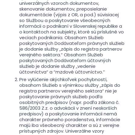
univerzálnych vzoroch dokumentov,
skenovanie dokumentov, preposielanie
dokumentácie (výpis z OR, a pod.) súvisiacej
so Službou a poskytovanie všeobecných
informácii o podnikaní v Slovenskej republike a
o kontaktoch na subjekty, ktoré sú príslušné vo
veciach podnikania. Obsahom Služieb
poskytovaných Dodávateľom právnych služieb
je dodanie služby „zápis do registra partnerov
verejného sektora.“ Obsahom Služieb
poskytovaných Dodávateľom účtovných
služieb je dodanie služby „vedenie
účtovníctva“ a “mzdové účtovníctvo.”
Pre vylúčenie akýchkoľvek pochybností,
obsahom Služieb s výnimkou služby „zápis do
registra partnerov verejného sektora“ nie je
poskytovanie právnych služieb podľa
osobitných predpisov (napr. podľa zákona č.
586/2003 Z.z. o advokácii v znení neskorších
predpisov) a poskytovanie informácii nemá
charakter právneho poradenstva, informácie
majú iba všeobecný charakter a sú z verejne
prístupných zdrojov. Univerzálne vzory