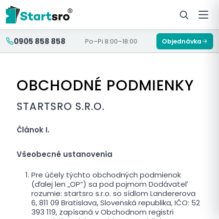
0905 858 858
Po–Pi 8:00–18:00
Objednávka
OBCHODNÉ PODMIENKY
STARTSRO S.R.O.
Článok I.
Všeobecné ustanovenia
Pre účely týchto obchodných podmienok
(ďalej len „OP“) sa pod pojmom Dodávateľ
rozumie: startsro s.r.o. so sídlom Landererova
6, 811 09 Bratislava, Slovenská republika, IČO: 52
393 119, zapísaná v Obchodnom registri