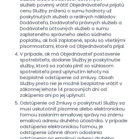
služieb povinný vrátiť Objednávateľovi prijatú
cenu Služby zníženú o sumu hodnoty už
poskytnutých služieb a reálnych nákladov
Dodávateľa, Dodávateľa právnych služieb a
Dodávateľa účtovných služieb o sumu
zaplateného správneho alebo súdneho
poplatku, ak boli zaplatené, spolu so všetkými
písomnosťami, ktoré od Objednávateľa prijal.
V prípade, ak má Objednávateľ postavenie
spotrebiteľa, dodanie Služby je poskytnutie
služby, ktorá sa začala plniť so súhlasom
spotrebiteľa pred uplynutím lehoty na
bezplatné odstúpenie od zmluvy. Obsah
Služby preto nie je možné bezplatne vrátiť v
zákonnej lehote 14 pracovných dní od
zakúpenia ani po jej uplynutí.
Odstúpenie od Zmluvy o poskytnutí Služby sa
musí uskutočniť písomne alebo elektronickou
formou zaslaním emailovej správy na známu
emailovú adresu druhého účastníka. V prípade
odstúpenia elektronickou formou, je
odstúpenie účinné dňom odoslania
odstúpenia na emailovú adresu druhého