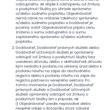
odstupného. Ak dôjde k odstúpeniu od Zmluvy
o poskytnutí Služby po úhrade správneho
a/alebo súdneho poplatku, Objednávateľ
nemá nárok na vrátenie takéhoto správneho
a/alebo súdneho poplatku a Dodávateľ je
povinný vrátiť Objednávateľovi prijatú cenu
zníženú o sumu odstupného a o sumu
zaplateného správneho a/alebo súdneho
poplatku.
Dodávateľ, Dodávateľ právnych služieb alebo
Dodávateľ účtovných služieb je oprávnený
odstúpiť od Zmluvy o poskytnutí Služby bez
uvedenia dôvodu, alebo z akéhokoľvek dôvodu
kým nedošlo k podaniu na okresný úrad alebo k
podaniu návrhu na zápis do obchodného
registra alebo k podaniu návrhu na zápis do
registra partnerov verejného sektora. Po
tomto momente je Dodávateľ, Dodávateľ
právnych služieb a Dodávateľ účtovných
služieb oprávnený odstúpiť od Zmluvy o
poskytnutí Služby len v prípade, ak:
i) Objednávateľ uvedie nepravdivé alebo
neúplné údaje v dotazníku, ktorý odoslal