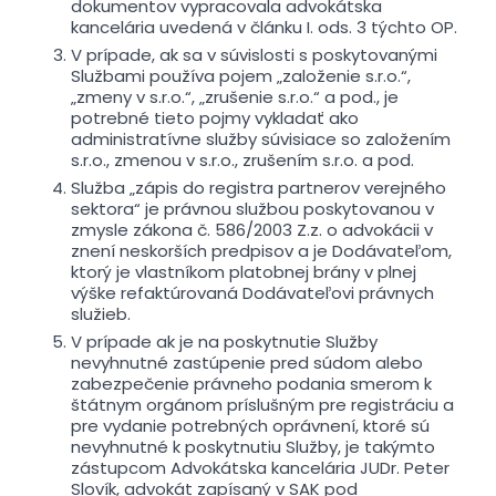
dokumentov vypracovala advokátska
kancelária uvedená v článku I. ods. 3 týchto OP.
V prípade, ak sa v súvislosti s poskytovanými
Službami používa pojem „založenie s.r.o.“,
„zmeny v s.r.o.“, „zrušenie s.r.o.“ a pod., je
potrebné tieto pojmy vykladať ako
administratívne služby súvisiace so založením
s.r.o., zmenou v s.r.o., zrušením s.r.o. a pod.
Služba „zápis do registra partnerov verejného
sektora“ je právnou službou poskytovanou v
zmysle zákona č. 586/2003 Z.z. o advokácii v
znení neskorších predpisov a je Dodávateľom,
ktorý je vlastníkom platobnej brány v plnej
výške refaktúrovaná Dodávateľovi právnych
služieb.
V prípade ak je na poskytnutie Služby
nevyhnutné zastúpenie pred súdom alebo
zabezpečenie právneho podania smerom k
štátnym orgánom príslušným pre registráciu a
pre vydanie potrebných oprávnení, ktoré sú
nevyhnutné k poskytnutiu Služby, je takýmto
zástupcom Advokátska kancelária JUDr. Peter
Slovík, advokát zapísaný v SAK pod