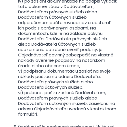
iv) po zaslaní dokumentácie na podpis vytlačiť
túto dokumentáciu v Dodávateľom,
Dodávateľom právnych služieb alebo
Dodávateľom účtovných služieb
odporučenom počte rovnopisov a obstarať
ich podpis oprávnenými osobami. Na
dokumentoch, kde je na základe pokynu
Dodávateľa, Dodávateľa právnych služieb
alebo Dodávateľa účtovných služieb
upozornenia potrebné overiť podpisy, je
Objednávateľ povinný zabezpečiť na vlastné
náklady overenie podpisov na notárskom
úrade alebo obecnom úrade,
v) podpísanú dokumentáciu zaslať na svoje
náklady poštou na adresu Dodávateľa,
Dodávateľa právnych služieb alebo
Dodávateľa účtovných služieb,
vi) preberať poštu zaslanú Dodávateľom,
Dodávateľom právnych služieb alebo
Dodávateľom účtovných služieb, zasielanú na
adresu Objednávateľa uvedenú v kontaktnom
formulári.
Dodávateľ je oprávnený poskytovať Služby aj