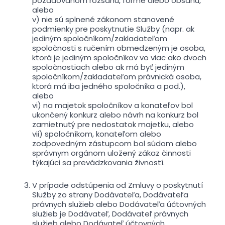
požadovanom rozsahu, forme alebo obsahu,
alebo
v) nie sú splnené zákonom stanovené
podmienky pre poskytnutie Služby (napr. ak
jediným spoločníkom/zakladateľom
spoločnosti s ručením obmedzeným je osoba,
ktorá je jediným spoločníkov vo viac ako dvoch
spoločnostiach alebo ak má byť jediným
spoločníkom/zakladateľom právnická osoba,
ktorá má iba jedného spoločníka a pod.),
alebo
vi) na majetok spoločníkov a konateľov bol
ukončený konkurz alebo návrh na konkurz bol
zamietnutý pre nedostatok majetku, alebo
vii) spoločníkom, konateľom alebo
zodpovedným zástupcom bol súdom alebo
správnym orgánom uložený zákaz činnosti
týkajúci sa prevádzkovania živností.
V prípade odstúpenia od Zmluvy o poskytnutí
Služby zo strany Dodávateľa, Dodávateľa
právnych služieb alebo Dodávateľa účtovných
služieb je Dodávateľ, Dodávateľ právnych
služieb alebo Dodávateľ účtovných