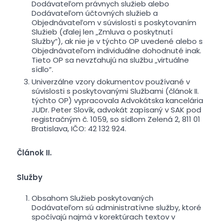
Dodávateľom právnych služieb alebo
Dodávateľom účtovných služieb a
Objednávateľom v súvislosti s poskytovaním
Služieb (ďalej len „Zmluva o poskytnutí
Služby“), ak nie je v týchto OP uvedené alebo s
Objednávateľom individuálne dohodnuté inak.
Tieto OP sa nevzťahujú na službu „virtuálne
sídlo“.
Univerzálne vzory dokumentov používané v
súvislosti s poskytovanými Službami (článok II.
týchto OP) vypracovala Advokátska kancelária
JUDr. Peter Slovík, advokát zapísaný v SAK pod
registračným č. 1059, so sídlom Zelená 2, 811 01
Bratislava, IČO: 42 132 924.
Článok II.
Služby
Obsahom Služieb poskytovaných
Dodávateľom sú administratívne služby, ktoré
spočívajú najmä v korektúrach textov v