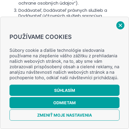
ochrane osobných údajov“).
Dodávateľ, Dodávateľ právnych služieb a
Dodávateľ účtovných služieb spracúva
nasledovné osobné údaje Objednávateľa:
meno, priezvisko, e-mailová adresa, telefónne
číslo, resp. v prípade objednania Služby, ktorá
POUŽÍVAME COOKIES
vyžaduje údaje pre zápis do obchodného
registra, zápis do registra partnerov verejného
sektora, okresný úrad, odbor živnostenského
Súbory cookie a ďalšie technológie sledovania
podnikania alebo iný orgán verejnej správy tiež:
používame na zlepšenie vášho zážitku z prehliadania
dátum narodenia, rodné číslo, adresa bydliska,
našich webových stránok, na to, aby sme vám
prípadne adresa sídla, obchodné meno, IČO,
zobrazovali prispôsobený obsah a cielené reklamy, na
resp. v prípade objednania Služby, ktorá
analýzu návštevnosti našich webových stránok a na
vyžaduje údaje pre vyžiadanie výpisu z registra
pochopenie toho, odkiaľ naši návštevníci prichádzajú.
trestov tiež: miesto narodenia,
predchádzajúce meno, predchádzajúce
SÚHLASÍM
priezvisko, meno, priezvisko otca, meno,
priezvisko, priezvisko matky za slobodna, resp.
v prípade objednávky Služby cez Internetovú
ODMIETAM
stránku Dodávateľa tiež: IP adresa a súbory
0
cookies.
ZMENIŤ MOJE NASTAVENIA
Spracúvanie osobných údajov uvedených v
ods. 3. tohto článku OP sa vykonáva na