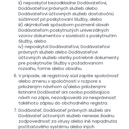
ii) neposkytol bezodkladne Dodávateľovi,
Dodávateľovi právnych služieb alebo
Dodávateľovi účtovných služieb dostatočnú
súčinnosť pri poskytovaní Služby, alebo
iii) akýmkoľvek spôsobom pozmenil obsah
Dodávateľom poskytnutých univerzálnych
vzorov dokumentov v súvislosti s poskytnutím
Služby, alebo
iv) neposkytol Dodávateľovi, Dodávateľovi
právnych služieb alebo Dodávateľovi
účtovných služieb všetky potrebné dokumenty
pre poskytnutie Služby v požadovanom
rozsahu, forme alebo obsahu.
V prípade, ak registrový súd zapíše spoločnosť
alebo zmenu v spoločnosti v rozpore s
priloženým návrhom a/alebo priloženými
listinami Dodávateľ ani osoba podávajúca
návrh na zápis, nezodpovedá za nesprávnosť
takéhoto zápisu do obchodného registra.
Dodávateľ, Dodávateľ právnych služieb ani
Dodávateľ účtovných služieb nenesie žiadnu
zodpovednosť za vírusy alebo iné napadnutia
počítačového systému alebo iných