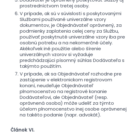
prostredníctvom tretej osoby.
V prípade, ak sú v súvislosti s poskytovanými
Službami používané univerzálne vzory
dokumentov, je Objednávateľ oprávnený, za
podmienky zaplatenia celej ceny za Službu,
používať poskytnuté univerzálne vzory iba pre
osobnú potrebu a na nekomerčné účely.
Akékoľvek iné použitie alebo šírenie
univerzálnych vzorov si vyžaduje
predchádzajúci písomný súhlas Dodávateľa s
takýmto použitím.
V prípade, ak sa Objednávateľ rozhodne pre
zastúpenie v elektronickom registrovom
konaní, neudeľuje Objednávateľ
plnomocenstvo na registrové konanie
Dodávateľovi, ale Objednávateľ (resp.
oprávnená osoba) môže udeliť za týmto
účelom plnomocenstvo inej osobe oprávnenej
na takéto podanie (napr. advokát).
Článok VI.