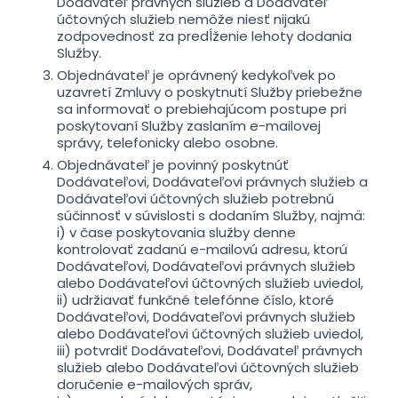
Dodávateľ právnych služieb a Dodávateľ
účtovných služieb nemôže niesť nijakú
zodpovednosť za predĺženie lehoty dodania
Služby.
Objednávateľ je oprávnený kedykoľvek po
uzavretí Zmluvy o poskytnutí Služby priebežne
sa informovať o prebiehajúcom postupe pri
poskytovaní Služby zaslaním e-mailovej
správy, telefonicky alebo osobne.
Objednávateľ je povinný poskytnúť
Dodávateľovi, Dodávateľovi právnych služieb a
Dodávateľovi účtovných služieb potrebnú
súčinnosť v súvislosti s dodaním Služby, najmä:
i) v čase poskytovania služby denne
kontrolovať zadanú e-mailovú adresu, ktorú
Dodávateľovi, Dodávateľovi právnych služieb
alebo Dodávateľovi účtovných služieb uviedol,
ii) udržiavať funkčné telefónne číslo, ktoré
Dodávateľovi, Dodávateľovi právnych služieb
alebo Dodávateľovi účtovných služieb uviedol,
iii) potvrdiť Dodávateľovi, Dodávateľ právnych
služieb alebo Dodávateľovi účtovných služieb
doručenie e-mailových správ,