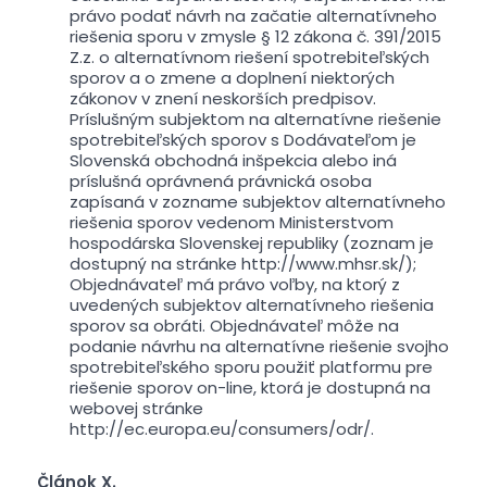
právo podať návrh na začatie alternatívneho
riešenia sporu v zmysle § 12 zákona č. 391/2015
Z.z. o alternatívnom riešení spotrebiteľských
sporov a o zmene a doplnení niektorých
zákonov v znení neskorších predpisov.
Príslušným subjektom na alternatívne riešenie
spotrebiteľských sporov s Dodávateľom je
Slovenská obchodná inšpekcia alebo iná
príslušná oprávnená právnická osoba
zapísaná v zozname subjektov alternatívneho
riešenia sporov vedenom Ministerstvom
hospodárska Slovenskej republiky (zoznam je
dostupný na stránke http://www.mhsr.sk/);
Objednávateľ má právo voľby, na ktorý z
uvedených subjektov alternatívneho riešenia
sporov sa obráti. Objednávateľ môže na
podanie návrhu na alternatívne riešenie svojho
spotrebiteľského sporu použiť platformu pre
riešenie sporov on-line, ktorá je dostupná na
webovej stránke
http://ec.europa.eu/consumers/odr/.
Článok X.