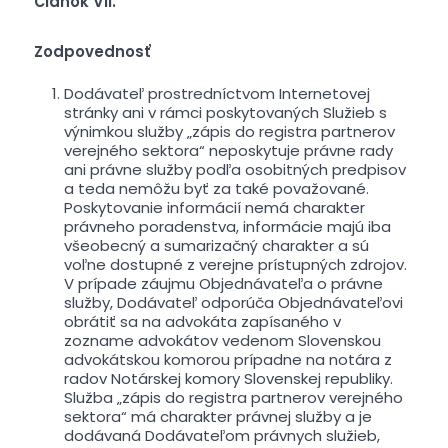
Článok VII.
Zodpovednosť
Dodávateľ prostredníctvom Internetovej
stránky ani v rámci poskytovaných Služieb s
výnimkou služby „zápis do registra partnerov
verejného sektora“ neposkytuje právne rady
ani právne služby podľa osobitných predpisov
a teda nemôžu byť za také považované.
Poskytovanie informácií nemá charakter
právneho poradenstva, informácie majú iba
všeobecný a sumarizačný charakter a sú
voľne dostupné z verejne prístupných zdrojov.
V prípade záujmu Objednávateľa o právne
služby, Dodávateľ odporúča Objednávateľovi
obrátiť sa na advokáta zapísaného v
zozname advokátov vedenom Slovenskou
advokátskou komorou prípadne na notára z
radov Notárskej komory Slovenskej republiky.
Služba „zápis do registra partnerov verejného
sektora“ má charakter právnej služby a je
dodávaná Dodávateľom právnych služieb,