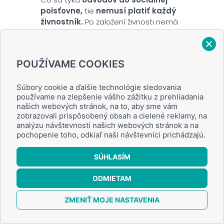
poisťovne,
tie
nemusí platiť každý
živnostník.
Po založení živnosti nemá
živnostník povinnosť registrovať sa v
sociálnej poisťovni, ale môže tak urobiť, ak
chce byť dobrovoľne sociálne poistený.
POUŽÍVAME COOKIES
Povinné platenie sociálneho poistenia
vznikne
tým
živnostníkom, ktorí za
predchádzajúci rok
mali zo živnosti
Súbory cookie a ďalšie technológie sledovania
používame na zlepšenie vášho zážitku z prehliadania
príjem aspoň
7 824 €.
našich webových stránok, na to, aby sme vám
zobrazovali prispôsobený obsah a cielené reklamy, na
analýzu návštevnosti našich webových stránok a na
pochopenie toho, odkiaľ naši návštevníci prichádzajú.
SÚHLASÍM
ODMIETAM
Nepovinné
0
ZMENIŤ MOJE NASTAVENIA
Tieto povinnosti si
nemusíte splniť,
no za istých