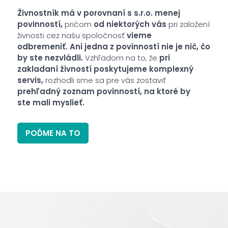
Živnostník má v porovnaní s s.r.o. menej
povinností,
pričom
od niektorých vás
pri založení
živnosti cez našu spoločnosť
vieme
odbremeniť. Ani jedna z povinností nie je nič, čo
by ste nezvládli.
Vzhľadom na to, že
pri
zakladaní živností poskytujeme komplexný
servis,
rozhodli sme sa pre vás zostaviť
prehľadný zoznam povinností, na ktoré by
ste
mali myslieť.
POĎME NA TO