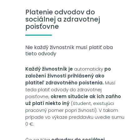
Platenie odvodov do
sociálnej a zdravotnej
poisťovne
Nie každý živnostník musí platiť oba
tieto odvody
Každý živnostník je
automaticky
po
založení živnosti prihlásený ako
platiteľ zdravotného poistenia.
Musí
teda platiť odvody do zdravotnej
poisťovne,
okrem situácie ak ich zaňho
už platí niekto iný
(študent, existujúci
pracovný pomer popri živnosti). V takom
prípade vo výkaze preddavku uvedie sumu
0 €.
Čo sa týka
odvodov do sociálnej