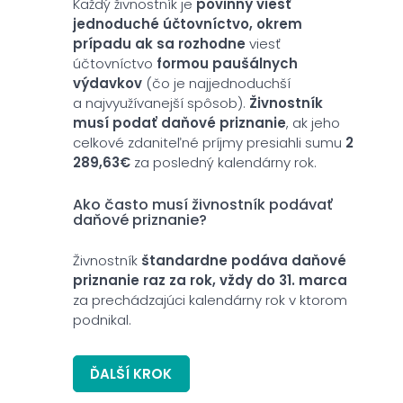
Každý živnostník je
povinný viesť
jednoduché účtovníctvo, okrem
prípadu ak sa rozhodne
viesť
účtovníctvo
formou paušálnych
výdavkov
(čo je najjednoduchší
a najvyužívanejší spôsob).
Živnostník
musí podať daňové priznanie
, ak jeho
celkové zdaniteľné príjmy presiahli sumu
2
289,63€
za posledný kalendárny rok.
Ako často musí živnostník podávať
daňové priznanie?
Živnostník
štandardne podáva daňové
priznanie raz za rok, vždy do 31. marca
za prechádzajúci kalendárny rok v ktorom
podnikal.
ĎALŠÍ KROK