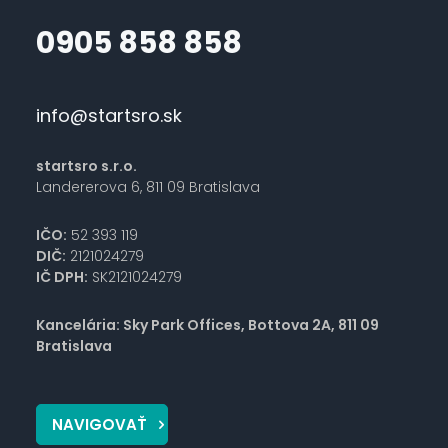
0905 858 858
info@startsro.sk
startsro s.r.o.
Landererova 6, 811 09 Bratislava
IČO:
52 393 119
DIČ:
2121024279
IČ DPH:
SK2121024279
Kancelária: Sky Park Offices, Bottova 2A, 811 09
Bratislava
NAVIGOVAŤ