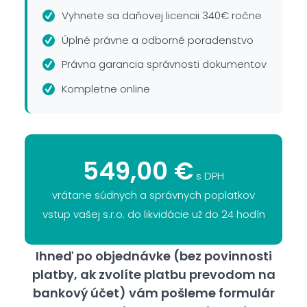
Vyhnete sa daňovej licencii 340€ ročne
Úplné právne a odborné poradenstvo
Právna garancia správnosti dokumentov
Kompletne online
549,00 €
s DPH
vrátane súdnych a správnych poplatkov
vstup vašej s.r.o. do likvidácie už do 24 hodín
Ihneď po objednávke (bez povinnosti
platby, ak zvolíte platbu prevodom na
bankový účet) vám pošleme formulár