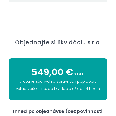
Objednajte si likvidáciu s.r.o.
549,00 €
s DPH
vrátane súdnych a správnych poplatkov
vstup vašej s.r.o. do likvidácie už do 24 hodín
Ihneď po objednávke (bez povinnosti