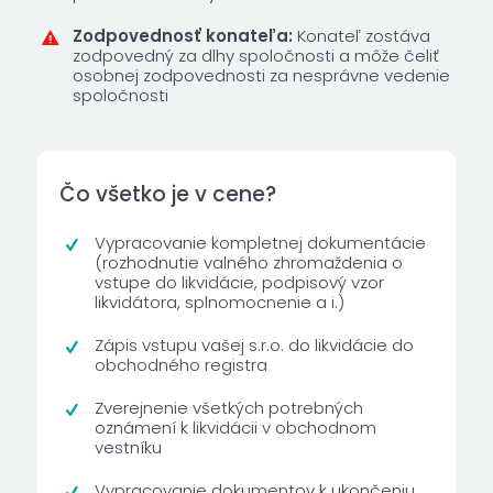
Zodpovednosť konateľa:
Konateľ zostáva
zodpovedný za dlhy spoločnosti a môže čeliť
osobnej zodpovednosti za nesprávne vedenie
spoločnosti
Čo všetko je v cene?
Vypracovanie kompletnej dokumentácie
(rozhodnutie valného zhromaždenia o
vstupe do likvidácie, podpisový vzor
likvidátora, splnomocnenie a i.)
Zápis vstupu vašej s.r.o. do likvidácie do
obchodného registra
Zverejnenie všetkých potrebných
oznámení k likvidácii v obchodnom
vestníku
Vypracovanie dokumentov k ukončeniu