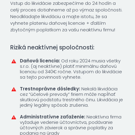
Vstup do likvidácie zabezpečíme do 24 hodín a
celý proces dotiahneme až po výmaz spoločnosti.
Neodkladajte likvidáciu a majte istotu, že sa
vyhnete plateniu daňovej licencie + ďalším
zbytočným poplatkom za vašu neaktívnu firmu!
Riziká neaktívnej spoločnosti:
Daňová licencia:
Od roku 2024 musia všetky
s.r.o. (aj neaktívne) platiť minimálnu daňovú
licenciu od 340€ ročne. Vstupom do likvidácie
sa tejto povinnosti vyhnete.
Trestnoprávne dôsledky:
Nekalá likvidácia
cez “účelové prevody” firiem môže napĺňať
skutkovú podstatu trestného činu. Likvidácia je
jediný legálny spôsob zrušenia.
Administratívne zaťaženie:
Neaktívna firma
vyžaduje vedenie účtovníctva, podávanie
účtovných závierok a správne poplatky za
podania na úrady