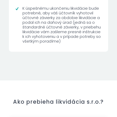
K úspešnému ukončeniu likvidácie bude
potrebné, aby váš účtovník vyhotovil
účtovné závierky za obdobie likvidácie a
podal ich na daňový úrad (jedná sa o
štandardné účtovné závierky, v priebehu
likvidácie vám zašleme presné inštrukcie
k ich vyhotoveniu a v prípade potreby so
všetkým poradíme)
Ako prebieha likvidácia s.r.o.?