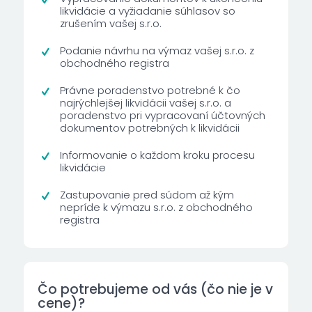
likvidácie a vyžiadanie súhlasov so
zrušením vašej s.r.o.
Podanie návrhu na výmaz vašej s.r.o. z
obchodného registra
Právne poradenstvo potrebné k čo
najrýchlejšej likvidácii vašej s.r.o. a
poradenstvo pri vypracovaní účtovných
dokumentov potrebných k likvidácii
Informovanie o každom kroku procesu
likvidácie
Zastupovanie pred súdom až kým
nepríde k výmazu s.r.o. z obchodného
registra
Čo potrebujeme od vás (čo nie je v
cene)?