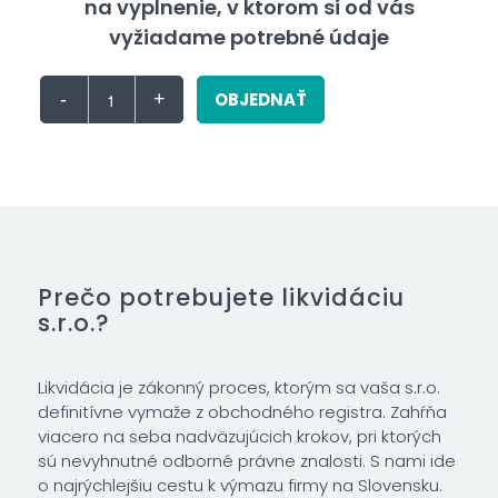
na vyplnenie, v ktorom si od vás
vyžiadame potrebné údaje
OBJEDNAŤ
Prečo potrebujete likvidáciu
s.r.o.?
Likvidácia je zákonný proces, ktorým sa vaša s.r.o.
definitívne vymaže z obchodného registra. Zahŕňa
viacero na seba nadväzujúcich krokov, pri ktorých
sú nevyhnutné odborné právne znalosti. S nami ide
o najrýchlejšiu cestu k výmazu firmy na Slovensku.