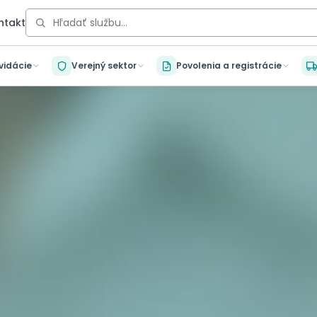
ntakt
kvidácie
Verejný sektor
Povolenia a registrácie