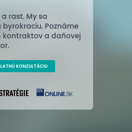
a rast. My sa
a byrokraciu. Poznáme
h kontraktov a daňovej
or.
LATNÚ KONZULTÁCIU