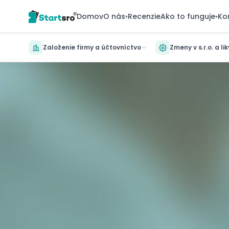
Domov
O nás
Recenzie
Ako to funguje
Ko
▾
▾
Založenie firmy a účtovníctvo
Zmeny v s.r.o. a li