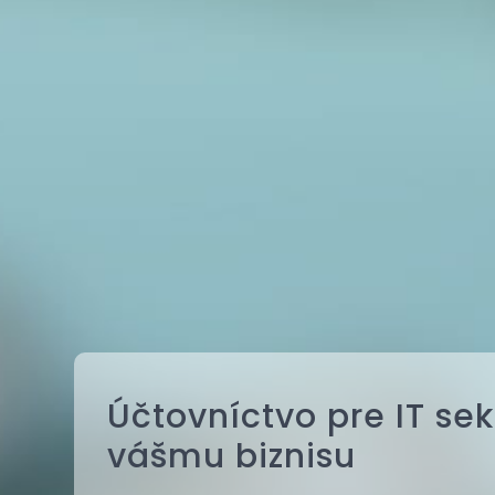
Účtovníctvo pre IT sek
vášmu biznisu