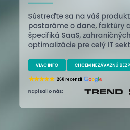
Sústreďte sa na váš produkt 
postaráme o dane, faktúry 
špecifiká SaaS, zahraničnýc
optimalizácie pre celý IT sekt
VIAC INFO
CHCEM NEZÁVÄZNÚ BEZP
268 recenzií
Napísali o nás: