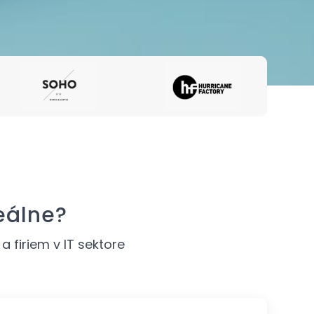
eálne?
 firiem v IT sektore