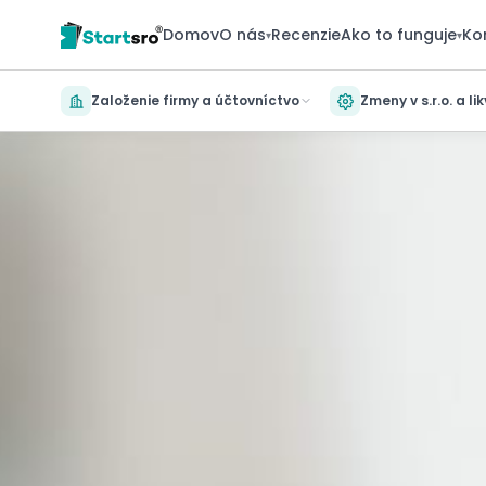
Domov
O nás
Recenzie
Ako to funguje
Ko
▾
▾
Založenie firmy a účtovníctvo
Zmeny v s.r.o. a li