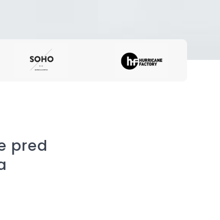
e pred
a