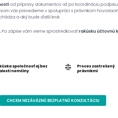
osti
od prípravy dokumentov až po koordináciu podpisu
ocesom vás prevedieme v spolupráci s právnikom hovoriac
chádza a aký bude ďalší krok.
.
Po zápise vám vieme sprostredkovať
rakúsku účtovnú k
kúska spoločnosť aj bez
Proces zastrešený
alosti nemčiny
právnikmi
CHCEM NEZÁVÄZNÚ BEZPLATNÚ KONZULTÁCIU