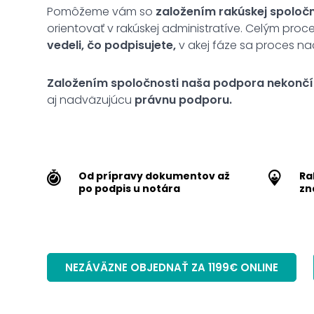
Pomôžeme vám so
založením rakúskej spoločn
orientovať v rakúskej administratíve. Celým pr
vedeli, čo podpisujete,
v akej fáze sa proces na
Založením spoločnosti naša podpora nekončí
aj nadväzujúcu
právnu podporu.
Od prípravy dokumentov až
Ra
po podpis u notára
zn
NEZÁVÄZNE OBJEDNAŤ ZA 1199€ ONLINE