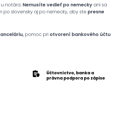
 u notára.
Nemusíte vedieť po nemecky
ani sa
im po slovensky aj po nemecky, aby ste
presne
anceláriu,
pomoc pri
otvorení bankového účtu
Účtovníctvo, banka a
právna podpora po zápise