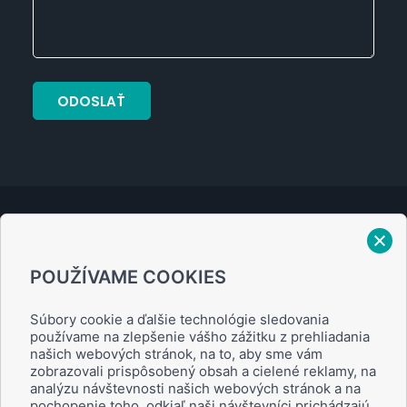
Verejný prísľub
POUŽÍVAME COOKIES
Zásady ochrany osobných údajov
Súbory cookie a ďalšie technológie sledovania
používame na zlepšenie vášho zážitku z prehliadania
našich webových stránok, na to, aby sme vám
zobrazovali prispôsobený obsah a cielené reklamy, na
analýzu návštevnosti našich webových stránok a na
Obchodné podmienky
pochopenie toho, odkiaľ naši návštevníci prichádzajú.