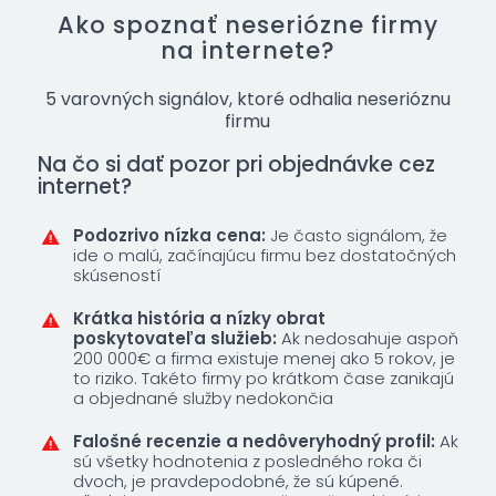
Ako spoznať neseriózne firmy
na internete?
5 varovných signálov, ktoré odhalia neserióznu
firmu
Na čo si dať pozor pri objednávke cez
internet?
Podozrivo nízka cena:
Je často signálom,
že
ide o malú, začínajúcu firmu bez dostatočných
skúseností
Krátka história a nízky obrat
poskytovateľa služieb
:
Ak nedosahuje aspoň
200 000€ a firma existuje menej ako 5 rokov, je
to riziko. Takéto firmy po krátkom čase zanikajú
a objednané služby nedokončia
Falošné recenzie a nedôveryhodný profil:
Ak
sú všetky hodnotenia z posledného roka či
dvoch, je pravdepodobné, že sú kúpené.