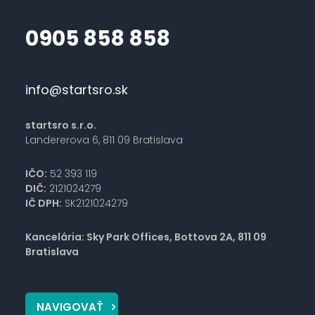
0905 858 858
info@startsro.sk
startsro s.r.o.
Landererova 6, 811 09 Bratislava
IČO:
52 393 119
DIČ:
2121024279
IČ DPH:
SK2121024279
Kancelária: Sky Park Offices, Bottova 2A, 811 09
Bratislava
NAVIGOVAŤ