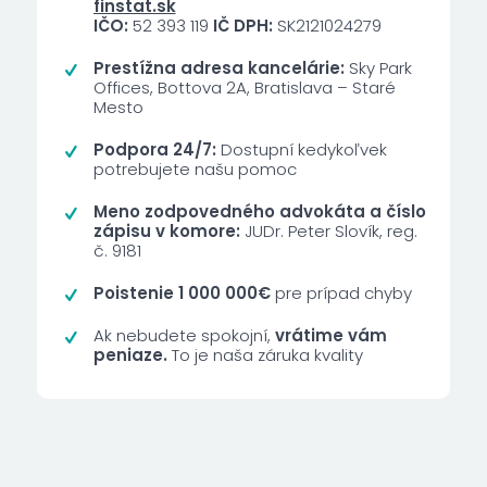
finstat.sk
IČO:
52 393 119
IČ DPH:
SK2121024279
Prestížna adresa kancelárie:
Sky Park
Offices, Bottova 2A, Bratislava – Staré
Mesto
Podpora 24/7:
Dostupní kedykoľvek
potrebujete našu pomoc
Meno zodpovedného advokáta a číslo
zápisu v komore:
JUDr. Peter Slovík, reg.
č. 9181
Poistenie 1 000 000€
pre prípad chyby
Ak nebudete spokojní,
vrátime vám
peniaze.
To je naša záruka kvality