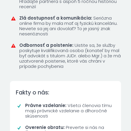
Hľadajte partnera s aspoň 5 ročnou históriou
recenzií
Zlá dostupnosť a komunikácia
:
Seriózna
online firma by mala mať aj fyzickú kanceláriu.
Neviete sa jej ani dovolať? To je jasný znak
neserióznosti
Odbornosť a poistenie:
Uistite sa, že služby
poskytuje kvalifikovaná osoba (konateľ by mal
byť advokát s titulom JUDr. alebo Mgr.) a že má
uzatvorené poistenie, ktoré vás chráni v
prípade pochybenia
Fakty o nás:
Právne vzdelanie:
Všetci členovia tímu
majú právnické vzdelanie a dlhoročné
skúsenosti
Overenie obratu:
Preverte si nás na