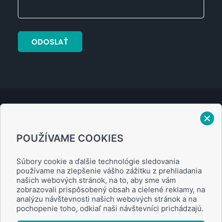
Verejný prísľub
POUŽÍVAME COOKIES
Zásady ochrany osobných údajov
Súbory cookie a ďalšie technológie sledovania
používame na zlepšenie vášho zážitku z prehliadania
našich webových stránok, na to, aby sme vám
zobrazovali prispôsobený obsah a cielené reklamy, na
analýzu návštevnosti našich webových stránok a na
Obchodné podmienky
pochopenie toho, odkiaľ naši návštevníci prichádzajú.