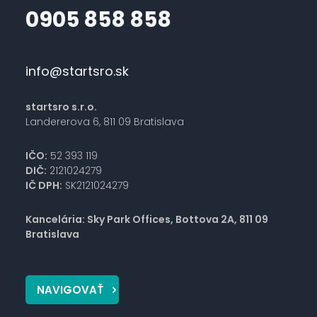
0905 858 858
info@startsro.sk
startsro s.r.o.
Landererova 6, 811 09 Bratislava
IČO:
52 393 119
DIČ:
2121024279
IČ DPH:
SK2121024279
Kancelária: Sky Park Offices, Bottova 2A, 811 09
Bratislava
NAVIGOVAŤ