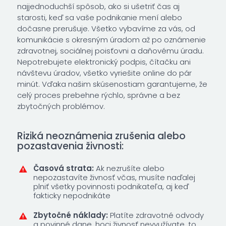
najjednoduchší spôsob, ako si ušetriť čas aj
starosti, keď sa vaše podnikanie mení alebo
dočasne prerušuje. Všetko vybavíme za vás, od
komunikácie s okresným úradom až po oznámenie
zdravotnej, sociálnej poisťovni a daňovému úradu.
Nepotrebujete elektronický podpis, čítačku ani
návštevu úradov, všetko vyriešite online do pár
minút. Vďaka našim skúsenostiam garantujeme, že
celý proces prebehne rýchlo, správne a bez
zbytočných problémov.
Riziká neoznámenia zrušenia alebo
pozastavenia živnosti:
Časová strata:
Ak nezrušíte alebo
nepozastavíte živnosť včas, musíte naďalej
plniť všetky povinnosti podnikateľa, aj keď
fakticky nepodnikáte
Zbytočné náklady:
Platíte zdravotné odvody
a povinné dane, hoci živnosť nevyužívate. to