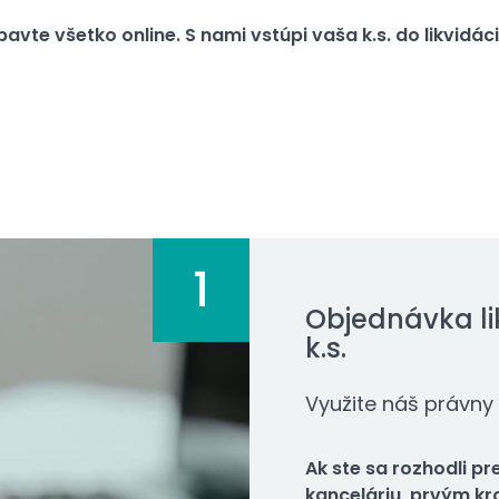
bavte všetko online. S nami vstúpi vaša k.s. do likvidác
1
Objednávka li
k.s.
Využite náš právny
Ak ste sa rozhodli p
kanceláriu, prvým k