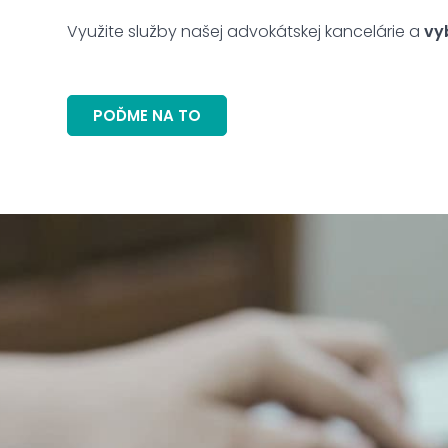
Využite služby našej advokátskej kancelárie a
vy
POĎME NA TO