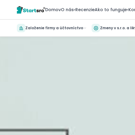
Domov
O nás
Recenzie
Ako to funguje
Ko
▾
▾
Založenie firmy a účtovníctvo
Zmeny v s.r.o. a li