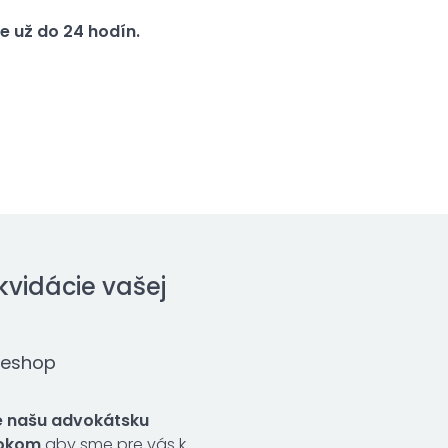
ie už do 24 hodín.
kvidácie vašej
 eshop
re našu advokátsku
rokom
aby sme pre vás k