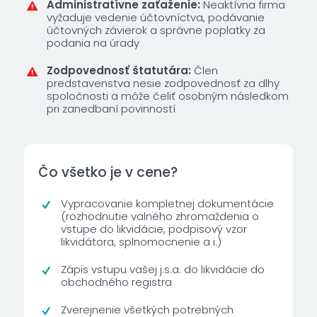
Administratívne zaťaženie:
Neaktívna firma
vyžaduje vedenie účtovníctva, podávanie
účtovných závierok a správne poplatky za
podania na úrady
Zodpovednosť štatutára:
Člen
predstavenstva nesie zodpovednosť za dlhy
spoločnosti a môže čeliť osobným následkom
pri zanedbaní povinností
Čo všetko je v cene?
Vypracovanie kompletnej dokumentácie
(rozhodnutie valného zhromaždenia o
vstupe do likvidácie, podpisový vzor
likvidátora, splnomocnenie a i.)
Zápis vstupu vašej j.s.a. do likvidácie do
obchodného registra
Zverejnenie všetkých potrebných