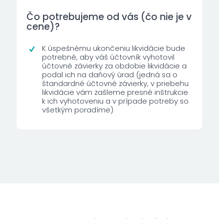
Čo potrebujeme od vás (čo nie je v
cene)?
K úspešnému ukončeniu likvidácie bude
potrebné, aby váš účtovník vyhotovil
účtovné závierky za obdobie likvidácie a
podal ich na daňový úrad (jedná sa o
štandardné účtovné závierky, v priebehu
likvidácie vám zašleme presné inštrukcie
k ich vyhotoveniu a v prípade potreby so
všetkým poradíme)