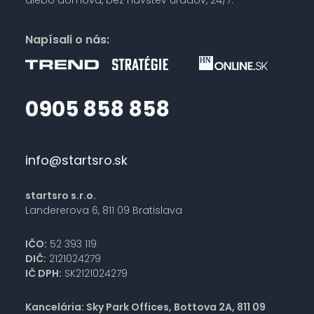
alebo domova, bez návštev úradov, 24/7.
Napísali o nás:
0905 858 858
info@startsro.sk
startsro s.r.o.
Landererova 6, 811 09 Bratislava
IČO:
52 393 119
DIČ:
2121024279
IČ DPH:
SK2121024279
Kancelária: Sky Park Offices, Bottova 2A, 811 09