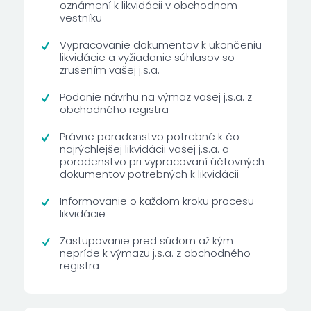
oznámení k likvidácii v obchodnom
vestníku
Vypracovanie dokumentov k ukončeniu
likvidácie a vyžiadanie súhlasov so
zrušením vašej j.s.a.
Podanie návrhu na výmaz vašej j.s.a. z
obchodného registra
Právne poradenstvo potrebné k čo
najrýchlejšej likvidácii vašej j.s.a. a
poradenstvo pri vypracovaní účtovných
dokumentov potrebných k likvidácii
Informovanie o každom kroku procesu
likvidácie
Zastupovanie pred súdom až kým
nepríde k výmazu j.s.a. z obchodného
registra