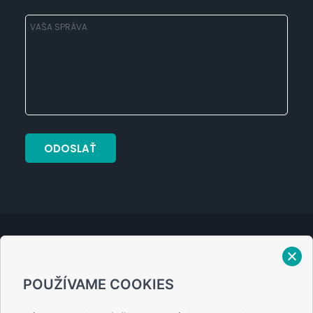
Verejný prísľub
POUŽÍVAME COOKIES