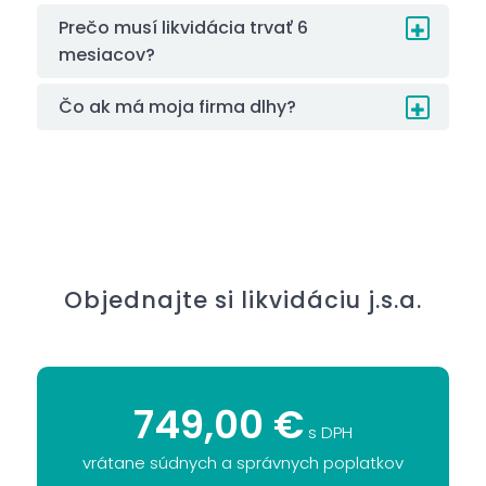
Prečo musí likvidácia trvať 6
mesiacov?
Čo ak má moja firma dlhy?
Objednajte si likvidáciu j.s.a.
749,00 €
s DPH
vrátane súdnych a správnych poplatkov