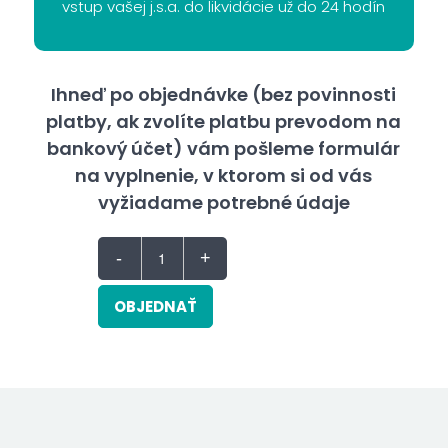
vstup vašej j.s.a. do likvidácie už do 24 hodín
Ihneď po objednávke (bez povinnosti
platby, ak zvolíte platbu prevodom na
bankový účet) vám pošleme formulár
na vyplnenie, v ktorom si od vás
vyžiadame potrebné údaje
OBJEDNAŤ