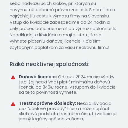
seba nadväzujúcich krokov, pri ktorých sú
nevyhnutné odborné právne znalosti. S nami ide o
najrýchlejšiu cestu k výmazu firmy na Slovensku.
Vstup do likvidácie zabezpečíme do 24 hodín a
celý proces dotiahneme až po výmaz spoločnosti.
Neodkladajte likvidáciu a majte istotu, že sa
vyhnete plateniu daňovej licencie + ďalším
zbytočným poplatkom za vašu neaktívnu firmu!
Riziká neaktívnej spoločnosti:
Daňová licencia:
Od roku 2024 musia všetky
j.s.a. (aj neaktívne) platiť minimálnu daňovú
licenciu od 340€ ročne. Vstupom do likvidácie
sa tejto povinnosti vyhnete.
Trestnoprávne dôsledky:
Nekalá likvidácia
cez “účelové prevody” firiem môže napĺňať
skutkovú podstatu trestného činu. Likvidácia je
jediný legálny spôsob zrušenia.