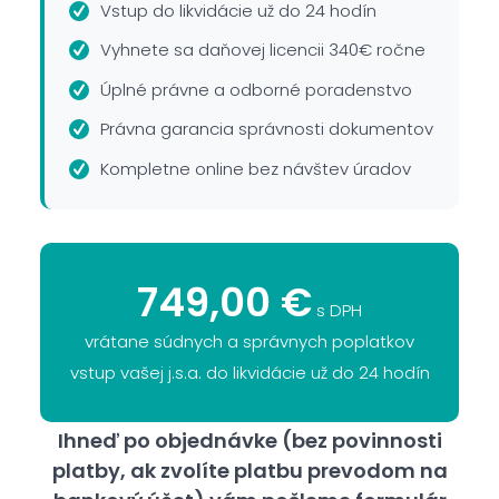
Vstup do likvidácie už do 24 hodín
Vyhnete sa daňovej licencii 340€ ročne
Úplné právne a odborné poradenstvo
Právna garancia správnosti dokumentov
Kompletne online bez návštev úradov
749,00 €
s DPH
vrátane súdnych a správnych poplatkov
vstup vašej j.s.a. do likvidácie už do 24 hodín
Ihneď po objednávke (bez povinnosti
platby, ak zvolíte platbu prevodom na