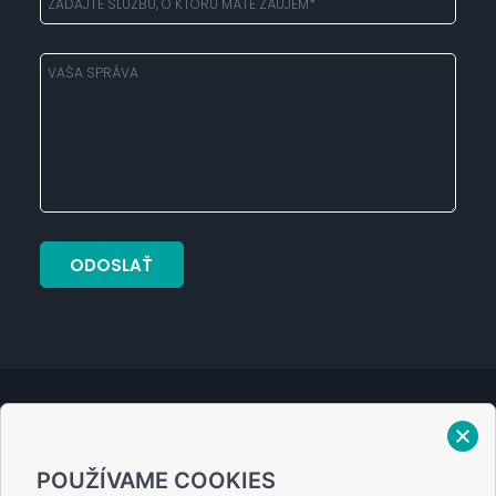
Verejný prísľub
POUŽÍVAME COOKIES