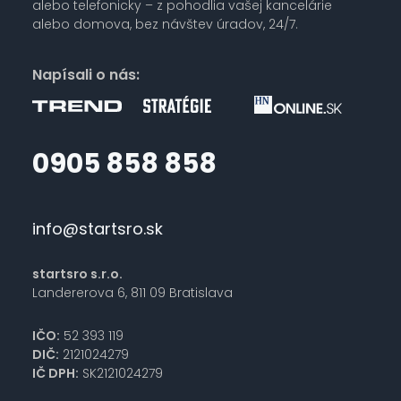
alebo telefonicky – z pohodlia vašej kancelárie
alebo domova, bez návštev úradov, 24/7.
Napísali o nás:
0905 858 858
info@startsro.sk
startsro s.r.o.
Landererova 6, 811 09 Bratislava
IČO:
52 393 119
DIČ:
2121024279
IČ DPH:
SK2121024279