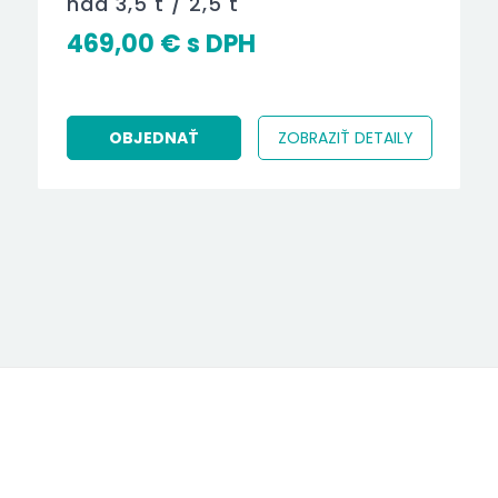
nad 3,5 t / 2,5 t
469,00
€
OBJEDNAŤ
ZOBRAZIŤ DETAILY