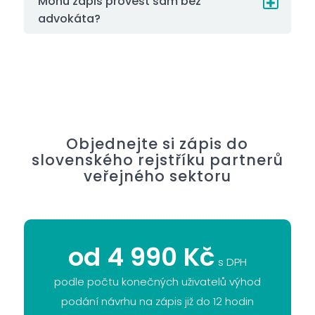
Mohu zápis provést sám bez
advokáta?
Objednejte si zápis do
slovenského rejstříku partnerů
veřejného sektoru
od 4 990 Kč
s DPH
podle počtu konečných uživatelů výhod
podání návrhu na zápis již do 12 hodin