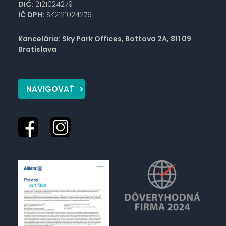
DIČ:
2121024279
IČ DPH:
SK2121024279
Kancelária: Sky Park Offices, Bottova 2A, 811 09
Bratislava
NAVIGOVAŤ