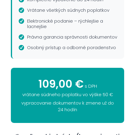
Vrátane všetkých súdnych poplatkov
Elektronické podanie – rýchlejšie a
lacnejšie
Právna garancia správnosti dokumentov
Osobný prístup a odborné poradenstvo
109,00 €
s DPH
vrátane súdneho poplatku vo výške 50 €
vypracovanie dokumentov k zmene už do
24 hodín