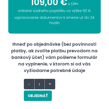
109,00 €
s DPH
vrátane súdneho poplatku vo výške 50 €
vypracovanie dokumentov k zmene už do 24
hodín
Ihneď po objednávke (bez povinnosti
platby, ak zvolíte platbu prevodom na
bankový účet) vám pošleme formulár
na vyplnenie, v ktorom si od vás
vyžiadame potrebné údaje
OBJEDNAŤ