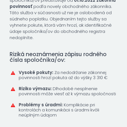
spoločníka/ov predstavuje od
01.10.2022 zákonnú
povinnosť
podľa novely obchodného zákonníka.
Táto služba v súčasnosti už nie je oslobodená od
súdneho poplatku. Objednaním tejto služby sa
vyhnete pokute, ktorá vám hrozí, ak identifikačné
údaje spoločníka/ov do obchodného registra
nedoplníte.
Riziká neoznámenia zápisu rodného
čísla spoločníka/ov:
Vysoké pokuty:
Za nedodržanie zákonnej
povinnosti hrozí pokuta až do výšky 3 310 €
Riziko výmazu:
Dlhodobé nesplnenie
povinnosti môže viesť až k výmazu spoločnosti
Problémy s úradmi:
Komplikácie pri
kontrolách a komunikácii s úradmi kvôli
neúplným údajom