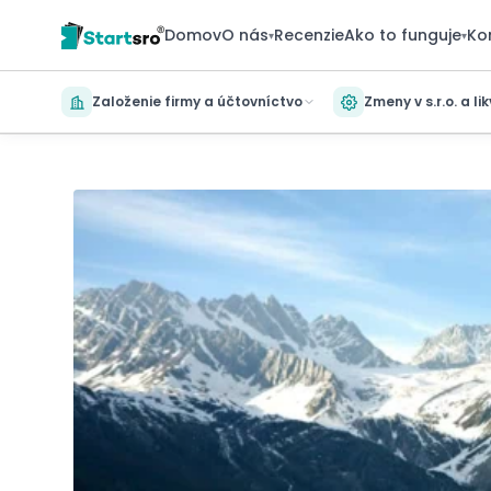
Domov
O nás
Recenzie
Ako to funguje
Ko
▾
▾
Založenie firmy a účtovníctvo
Zmeny v s.r.o. a li