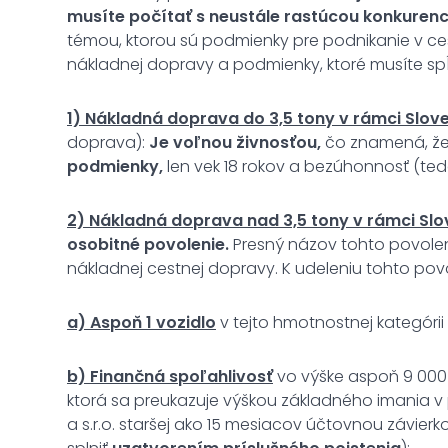
musíte počítať s neustále rastúcou konkurenc
témou, ktorou sú podmienky pre podnikanie v ces
nákladnej dopravy a podmienky, ktoré musíte spĺ
1) Nákladná doprava do 3,5 tony v rámci Slove
doprava):
Je voľnou živnosťou,
čo znamená, že
podmienky,
len vek 18 rokov a bezúhonnosť (teda
2) Nákladná doprava nad 3,5 tony v rámci Slov
osobitné povolenie.
Presný názov tohto povolen
nákladnej cestnej dopravy. K udeleniu tohto po
a) Aspoň 1 vozidlo
v tejto hmotnostnej kategórii 
b) Finančná spoľahlivosť
vo výške aspoň 9 000 €
ktorá sa preukazuje výškou základného imania v p
a s.r.o. staršej ako 15 mesiacov účtovnou závier