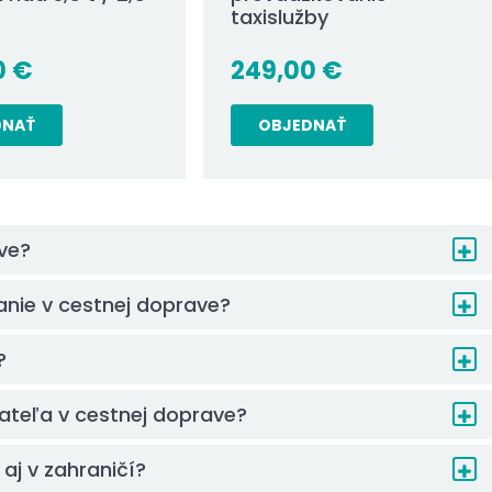
taxislužby
0
€
249,00
€
DNAŤ
OBJEDNAŤ
ave?
anie v cestnej doprave?
?
kateľa v cestnej doprave?
aj v zahraničí?