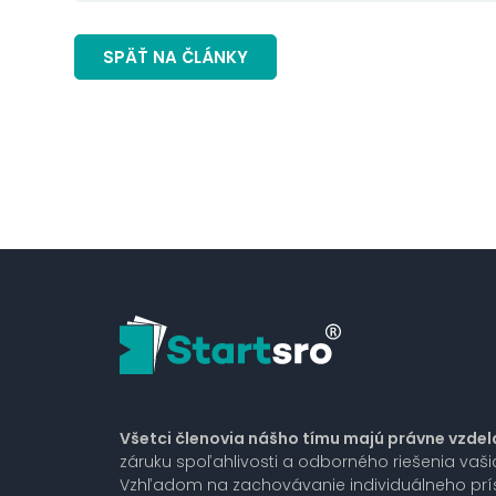
SPÄŤ NA ČLÁNKY
Všetci členovia nášho tímu majú právne vzdel
záruku spoľahlivosti a odborného riešenia vaš
Vzhľadom na zachovávanie individuálneho pr