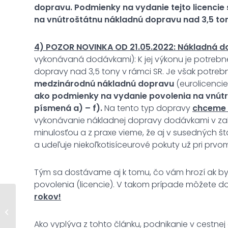
dopravu.
Podmienky na vydanie tejto licenci
na vnútroštátnu nákladnú dopravu nad 3,5 tony
4) POZOR NOVINKA OD 21.05.2022: Nákladná dop
vykonávaná dodávkami): K jej výkonu je potrebn
dopravy nad 3,5 tony v rámci SR. Je však potreb
medzinárodnú nákladnú dopravu
(eurolicencie
ako podmienky na vydanie povolenia na vnútr
písmená a) – f).
Na tento typ dopravy
chceme 
vykonávanie nákladnej dopravy dodávkami v zahran
minulosťou a z praxe vieme, že aj v susedných št
a udeľuje niekoľkotisíceurové pokuty už pri prvom
Tým sa dostávame aj k tomu, čo vám hrozí ak by
povolenia (licencie). V takom prípade môžete d
rokov!
Zrušenie sro, prečo sa
s ním oplatí
poponáhľať?
Ako vyplýva z tohto článku, podnikanie v cestnej