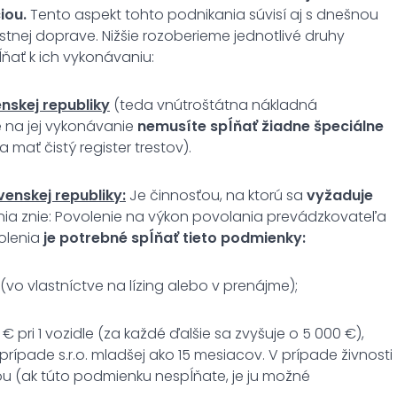
iou.
Tento aspekt tohto podnikania súvisí aj s dnešnou
tnej doprave. Nižšie rozoberieme jednotlivé druhy
ňať k ich vykonávaniu:
nskej republiky
(teda vnútroštátna nákladná
 na jej vykonávanie
nemusíte spĺňať žiadne špeciálne
 mať čistý register trestov).
enskej republiky:
Je činnosťou, na ktorú sa
vyžaduje
ia znie: Povolenie na výkon povolania prevádzkovateľa
volenia
je potrebné spĺňať tieto podmienky:
(vo vlastníctve na lízing alebo v prenájme);
 pri 1 vozidle (za každé ďalšie sa zvyšuje o 5 000 €),
rípade s.r.o. mladšej ako 15 mesiacov. V prípade živnosti
kou (ak túto podmienku nespĺňate, je ju možné