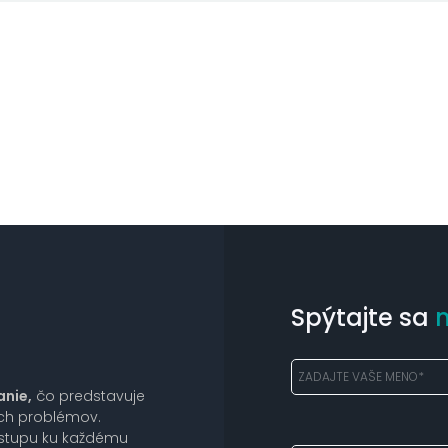
Spýtajte sa
anie,
čo predstavuje
ich problémov.
ístupu ku každému