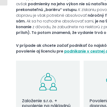
avšak
podmienky na jeho výkon nie sú natoľko 
prekonateľnú „bariéru“ vstupu.
K získaniu pov
dopravu je však potrebné absolvovať
náročný f
sám.
Ak sa ho rozhodne absolvovať sami,
je na
konanie
z dôvodu, že zabudnete na niektorú z p
príloh). To potom znamená, že vydanie trvá o
V prípade ak chcete začať podnikať čo najskô
povolenie aj licenciu pre
podnikanie v cestnej
Založenie s.r.o. +
Povolen
povolenie na nákladnú
dopravu 