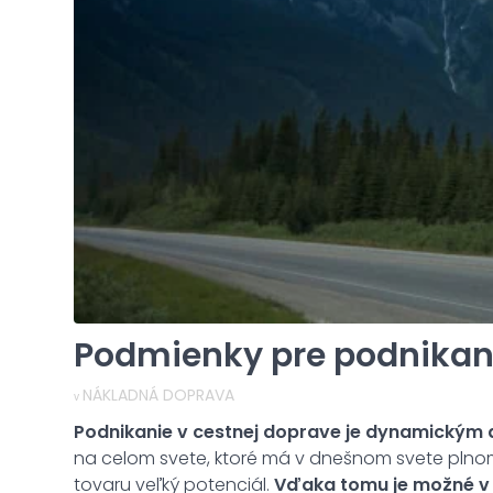
Podmienky pre podnikani
NÁKLADNÁ DOPRAVA
v
Podnikanie v cestnej doprave je dynamickým
na celom svete, ktoré má v dnešnom svete pln
tovaru veľký potenciál.
Vďaka tomu je možné v 