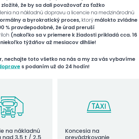
zložité, že by sa dali považovať za ťažko
olenia na nákladnú dopravu a licencie na medzinárodnú
ormálny a byrokratický proces,
ktorý
málokto zvládne
 90 % pravdepodobné, že úrad preruší
ríloh
(nakoľko sa v priemere k žiadosti prikladá cca. 16
 niekoľko týždňov až mesiacov dlhšie!
r, nechajte toto všetko na nás a my za vás vybavíme
 doprave
s podaním už do 24 hodín!
ie na nákladnú
Koncesia na
nad 3,5 t / 2,5
prevádzkovanie