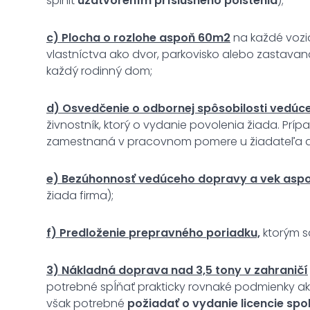
splniť
uzatvorením príslušného poistenia
);
c) Plocha o rozlohe aspoň 60m2
na každé vozid
vlastníctva ako dvor, parkovisko alebo zastavan
každý rodinný dom;
d) Osvedčenie o odbornej spôsobilosti vedúc
živnostník, ktorý o vydanie povolenia žiada. Príp
zamestnaná v pracovnom pomere u žiadateľa as
e) Bezúhonnosť vedúceho dopravy a vek aspo
žiada firma);
f) Predloženie prepravného poriadku,
ktorým s
3) Nákladná doprava nad 3,5 tony v zahraničí
potrebné spĺňať prakticky rovnaké podmienky ako
však potrebné
požiadať o vydanie licencie sp