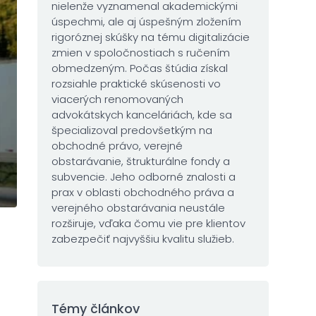
nielenže vyznamenal akademickými
úspechmi, ale aj úspešným zložením
rigoróznej skúšky na tému digitalizácie
zmien v spoločnostiach s ručením
obmedzeným. Počas štúdia získal
rozsiahle praktické skúsenosti vo
viacerých renomovaných
advokátskych kanceláriách, kde sa
špecializoval predovšetkým na
obchodné právo, verejné
obstarávanie, štrukturálne fondy a
subvencie. Jeho odborné znalosti a
prax v oblasti obchodného práva a
verejného obstarávania neustále
rozširuje, vďaka čomu vie pre klientov
zabezpečiť najvyššiu kvalitu služieb.
Témy článkov