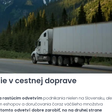
e v cestnej doprave
 a rastúcim odvetvím
podnikania nielen na Slovensku, ale
om eshopov a doručovania čoraz väčšieho množstva
tomto odvetví dobre zarobiť, no na druhej strane