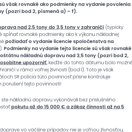
e sú však rovnaké ako podmienky na vydanie povolenia
 (pozri bod 2, písmená a) – f).
rava nad 2,5 tony do 3,5 tony v zahraničí
(typicky
é spĺňať rovnaké podmienky ako k výkonu nákladnej
né
požiadať o vydanie licencie spoločenstva na
).
Podmienky na vydanie tejto licencie sú však rovnaké
oštátnu nákladnú dopravu nad 3,5 tony (pozri bod 2,
osobitne upozorniť,
keďže do tohto dátumu bolo možn
ičí v rámci voľnej živnosti (bod 1). Toto je však
átoch SR polícia túto povinnosť prísne kontroluje
 porušení tejto povinnosti!
 ste nákladnú dopravu vykonávali bez príslušného
ostať
pokutu až do 15 000 € a zákaz činnosti až na 5
 doprave vo väčšine prípadov nie je voľnou živnosťou,