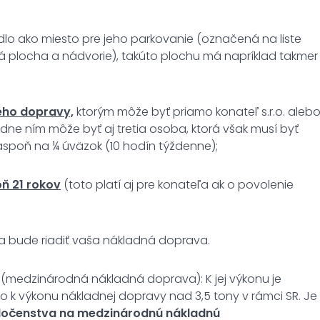
lo ako miesto pre jeho parkovanie (označená na liste
á plocha a nádvorie), takúto plochu má napríklad takmer
eho dopravy,
ktorým môže byť priamo konateľ s.r.o. aleb
adne ním môže byť aj tretia osoba, ktorá však musí byť
poň na ¼ úväzok (10 hodín týždenne);
ň 21 rokov
(toto platí aj pre konateľa ak o povolenie
a bude riadiť vaša nákladná doprava.
(medzinárodná nákladná doprava): K jej výkonu je
 k výkonu nákladnej dopravy nad 3,5 tony v rámci SR. Je
oločenstva na medzinárodnú nákladnú