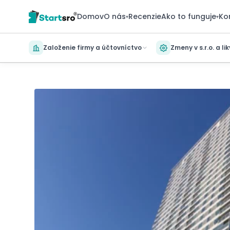
Domov
O nás
Recenzie
Ako to funguje
Ko
▾
▾
Založenie firmy a účtovníctvo
Zmeny v s.r.o. a li