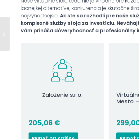
Naše virtuálne sídlo teda nie je vhodné pre každé
lacnejšej alternatíve, konkurencia je skutočne š
najvýhodnejšia.
Ak ste sa rozhodli pre naše sl
komplexné služby stoja za investíciu. Neváhaj
Diagnostika a opravy
vám prináša dôveryhodnosť a profesionálny i
cestných motorových
vozidiel – kompletný
sprievodca...
Založenie s.r.o.
Virtuáln
Mesto –
205,06
€
299,0
PRIDAŤ DO KOŠÍKA
PRIDAŤ 