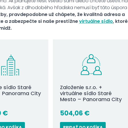
ho. Ak plánujete riešiť všetko sami alebo chcete ušetriť na
iroká. Avšak z dlhodobého hľadiska nemusí byť táto úspora
užby, pravdepodobne už chápete, že kvalitná adresa a
te a zabezpečte si naše prestížne
virtuálne sídlo
, ktoré
midž.
e sídlo Staré
Založenie s.r.o. +
 Panorama City
virtuálne sídlo Staré
Mesto – Panorama City
0
€
504,06
€
DO KOŠÍKA
PRIDAŤ DO KOŠÍKA