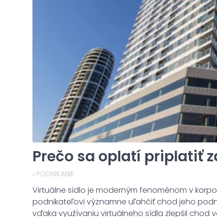
Prečo sa oplatí priplatiť z
PODNIKANIE
v
Virtuálne sídlo je moderným fenoménom v korpor
podnikateľovi významne uľahčiť chod jeho podni
vďaka využívaniu virtuálneho sídla zlepšil chod v