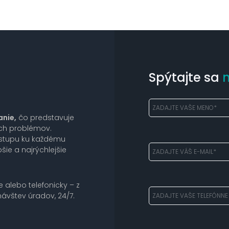
Spýtajte sa
anie,
čo predstavuje
ich problémov.
ístupu ku každému
šie a najrýchlejšie
e alebo telefonicky – z
ávštev úradov, 24/7.