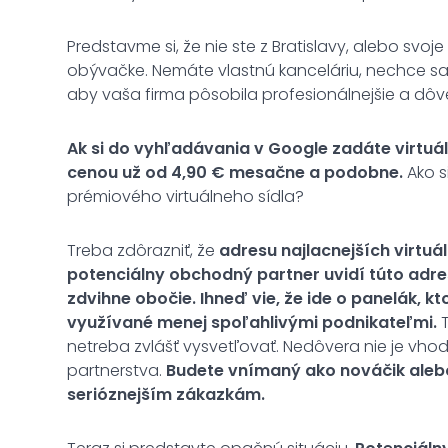
Predstavme si, že nie ste z Bratislavy, alebo svo
obývačke. Nemáte vlastnú kanceláriu, nechce s
aby vaša firma pôsobila profesionálnejšie a dôv
Ak si do vyhľadávania v Google zadáte virtuál
cenou už od 4,90 € mesačne a podobne.
Ako s
prémiového virtuálneho sídla?
Treba zdôrazniť, že
adresu najlacnejších virtuá
potenciálny obchodný partner uvidí túto adr
zdvihne obočie.
Ihneď vie, že ide o panelák, kt
využívané menej spoľahlivými podnikateľmi.
T
netreba zvlášť vysvetľovať. Nedôvera nie je v
partnerstva.
Budete vnímaný ako nováčik aleb
serióznejším zákazkám.