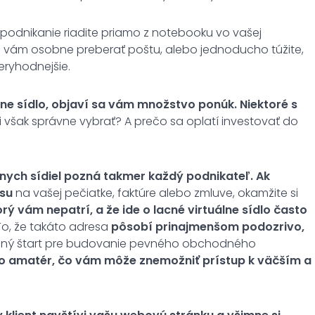
je podnikanie riadite priamo z notebooku vo vašej
a vám osobne preberať poštu, alebo jednoducho túžite,
eryhodnejšie.
ne sídlo, objaví sa vám množstvo ponúk. Niektoré s
i však správne vybrať? A prečo sa oplatí investovať do
lnych sídiel pozná takmer každý podnikateľ. Ak
esu
na vašej pečiatke, faktúre alebo zmluve, okamžite si
orý vám nepatrí, a že ide o lacné virtuálne sídlo často
o, že takáto adresa
pôsobí prinajmenšom podozrivo,
hodný štart pre budovanie pevného obchodného
o amatér, čo vám môže znemožniť prístup k väčším a