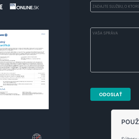
POUŽ
Súbory 