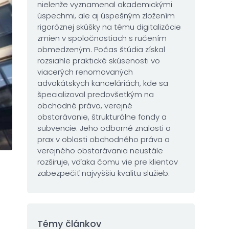
nielenže vyznamenal akademickými
úspechmi, ale aj úspešným zložením
rigoróznej skúšky na tému digitalizácie
zmien v spoločnostiach s ručením
obmedzeným. Počas štúdia získal
rozsiahle praktické skúsenosti vo
viacerých renomovaných
advokátskych kanceláriách, kde sa
špecializoval predovšetkým na
obchodné právo, verejné
obstarávanie, štrukturálne fondy a
subvencie. Jeho odborné znalosti a
prax v oblasti obchodného práva a
verejného obstarávania neustále
rozširuje, vďaka čomu vie pre klientov
zabezpečiť najvyššiu kvalitu služieb.
Témy článkov