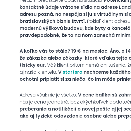
Teraz si predstavte opačnú situáciu.
Potenciálny
kontaktné údaje vrátane sídla na adrese Lande
adresu pozná, no nespája si ju s virtuálnym s
bratislavských biznis štvrtí.
Pokiaľ klient adres
modernú výškovú budovu, kde byty a kancelári
pravdepodobné, že to na ňom zanechá minimál
A koľko vás to stálo? 19 € na mesiac. Áno, o 14 
že zákazka alebo zákazky, ktoré vďaka tejto
tisícky eur.
Váš klient pritom nemá ani tušenia, že 
aj naša klientela.
V
startsro
nechceme každého, i
ochotní priplatiť si za niečo, čo im môže prini
Adresa však nie je všetko.
V cene balíka sú zahrn
nás je cena jednotná, bez akýchkoľvek dodatočn
preberania a notifikácií o novej pošte aj jej 
ako aj fyzické odovzdanie osobne alebo prep