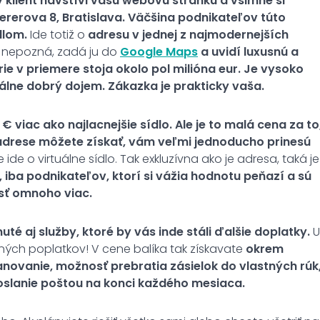
 klient navštívi vašu webovú stránku a všimne si
rerova 8, Bratislava.
Väčšina podnikateľov túto
ídlom.
Ide totiž o
adresu v jednej z najmodernejších
u nepozná, zadá ju do
Google Maps
a
uvidí luxusnú a
e v priemere stoja okolo pol milióna eur. Je vysoko
ne dobrý dojem. Zákazka je prakticky vaša.
€ viac ako najlacnejšie sídlo. Ale je to malá cena za to
 adrese môžete získať, vám veľmi jednoducho prinesú
ide o virtuálne sídlo. Tak exkluzívna ako je adresa, taká je
ba podnikateľov, ktorí si vážia hodnotu peňazí a sú
esť omnoho viac.
uté aj služby, ktoré by vás inde stáli ďalšie doplatky.
U
ých poplatkov! V cene balíka tak získavate
okrem
scanovanie, možnosť prebratia zásielok do vlastných rúk
oslanie poštou na konci každého mesiaca.