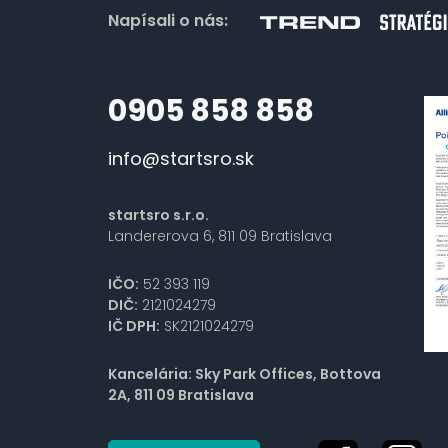
Napísali o nás:
0905 858 858
info@startsro.sk
startsro s.r.o.
Landererova 6, 811 09 Bratislava
IČO:
52 393 119
DIČ:
2121024279
IČ DPH:
SK2121024279
Kancelária: Sky Park Offices, Bottova
2A, 811 09 Bratislava