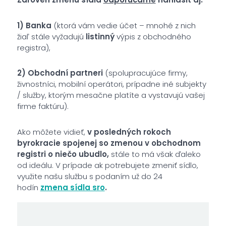
1) Banka
(ktorá vám vedie účet – mnohé z nich
žiaľ stále vyžadujú
listinný
výpis z obchodného
registra),
2) Obchodní partneri
(spolupracujúce firmy,
živnostníci, mobilní operátori, prípadne iné subjekty
/ služby, ktorým mesačne platíte a vystavujú vašej
firme faktúru).
Ako môžete vidieť,
v posledných rokoch
byrokracie spojenej so zmenou v obchodnom
registri o niečo ubudlo,
stále to má však ďaleko
od ideálu. V prípade ak potrebujete zmeniť sídlo,
využite našu službu s podaním už do 24
hodín
zmena sídla sro
.