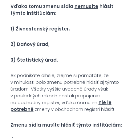
Vďaka tomu zmenu sídla
nemusíte
hlásiť
týmto inštitúciám:
1) Živnostenský register,
2) Daňový úrad,
3) Štatistický úrad.
Ak podnikáte dlhšie, zrejme si pamätáte, že
v minulosti bolo zmenu potrebné hlásiť aj týmto
úradom. Všetky vyššie uvedené úrady však
v posledných rokoch dostali prepojenie
na obchodný register, vďaka čomu im
nie je
potrebné
zmeny v obchodnom registri hlásiť!
Zmenu sídla
musíte
hlásiť týmto inštitúciám: