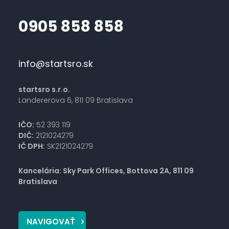
0905 858 858
info@startsro.sk
startsro s.r.o.
Landererova 6, 811 09 Bratislava
IČO:
52 393 119
DIČ:
2121024279
IČ DPH:
SK2121024279
Kancelária: Sky Park Offices, Bottova 2A, 811 09
Bratislava
NAVIGOVAŤ