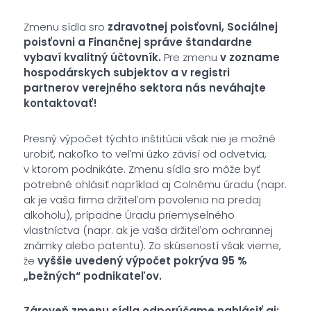
Zmenu sídla sro
zdravotnej poisťovni, Sociálnej
poisťovni a Finančnej správe štandardne
vybaví kvalitný účtovník.
Pre zmenu
v zozname
hospodárskych subjektov a v registri
partnerov verejného sektora nás neváhajte
kontaktovať!
Presný výpočet týchto inštitúcii však nie je možné
urobiť, nakoľko to veľmi úzko závisí od odvetvia,
v ktorom podnikáte. Zmenu sídla sro môže byť
potrebné ohlásiť napríklad aj Colnému úradu (napr.
ak je vaša firma držiteľom povolenia na predaj
alkoholu), prípadne Úradu priemyselného
vlastníctva (napr. ak je vaša držiteľom ochrannej
známky alebo patentu). Zo skúseností však vieme,
že
vyššie uvedený výpočet pokrýva 95 %
„bežných“ podnikateľov.
Zároveň zmenu sídla
odporúčame
nahlásiť aj: