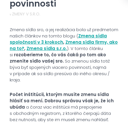
povinnosti
ZMENY V S.R.O.
v
Zmena sídla sro, a jej realizácia bola už predmetom
našich článkov na tomto blogu (
Zmena sídla
spoločnosti v 3 krokoch
,
Zmena sídla firmy, ako
na to?
,
Zmena sídla s.r.o.
). V tomto článku
si
rozoberieme to, čo vás čaká po tom ako
zmeníte sídlo vašej sro.
So zmenou sídla totiž
býva byť spojených viacero povinností, najmä
v prípade ak sa sídlo presúva do iného okresu /
kraja.
Počet inštitúcii, ktorým musíte zmenu sídla
hlásiť sa mení. Dobrou správou však je, že ich
ubúda
a čoraz viac inštitúcii má prepojenie
s obchodným registrom, z ktorého čerpajú dáta
bez nutnosti, aby ste im museli zmenu nahlásiť.