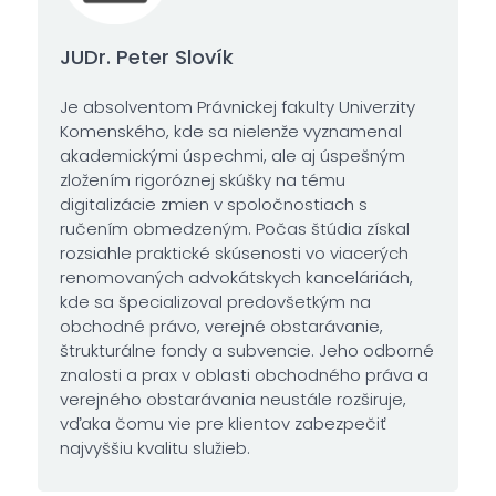
JUDr. Peter Slovík
Je absolventom Právnickej fakulty Univerzity
Komenského, kde sa nielenže vyznamenal
akademickými úspechmi, ale aj úspešným
zložením rigoróznej skúšky na tému
digitalizácie zmien v spoločnostiach s
ručením obmedzeným. Počas štúdia získal
rozsiahle praktické skúsenosti vo viacerých
renomovaných advokátskych kanceláriách,
kde sa špecializoval predovšetkým na
obchodné právo, verejné obstarávanie,
štrukturálne fondy a subvencie. Jeho odborné
znalosti a prax v oblasti obchodného práva a
verejného obstarávania neustále rozširuje,
vďaka čomu vie pre klientov zabezpečiť
najvyššiu kvalitu služieb.