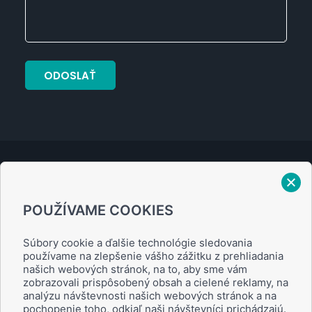
Verejný prísľub
POUŽÍVAME COOKIES
Zásady ochrany osobných údajov
Súbory cookie a ďalšie technológie sledovania
používame na zlepšenie vášho zážitku z prehliadania
našich webových stránok, na to, aby sme vám
zobrazovali prispôsobený obsah a cielené reklamy, na
analýzu návštevnosti našich webových stránok a na
Obchodné podmienky
pochopenie toho, odkiaľ naši návštevníci prichádzajú.