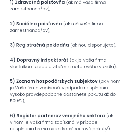
1) Zdravotná poisťovňa
(ak má vaša
firma
zamestnanca/ov),
2) Sociálna poisťovňa
(ak má vaša
firma
zamestnanca/ov),
3) Registračná pokladňa
(ak ňou disponujete),
4) Dopravný inšpektorát
(ak je Vaša firma
vlastníkom alebo držiteľom motorového vozidla),
5) Zoznam hospodárskych subjektov
(ak v ňom
je Vaša firma zapísaná, v prípade nesplnenia
vysoko pravdepodobne dostanete pokutu až do
500€!),
6) Register partnerov verejného sektora
(ak
v ňom je Vaša firma zapísaná, v prípade
nesplnenia hrozia niekoľkotisíceurové pokuty!).