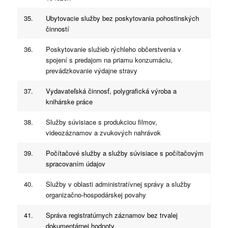
35.
Ubytovacie služby bez poskytovania pohostinských
činností
36.
Poskytovanie služieb rýchleho občerstvenia v
spojení s predajom na priamu konzumáciu,
prevádzkovanie výdajne stravy
37.
Vydavateľská činnosť, polygrafická výroba a
knihárske práce
38.
Služby súvisiace s produkciou filmov,
videozáznamov a zvukových nahrávok
39.
Počítačové služby a služby súvisiace s počítačovým
spracovaním údajov
40.
Služby v oblasti administratívnej správy a služby
organizačno-hospodárskej povahy
41.
Správa registratúrnych záznamov bez trvalej
dokumentárnej hodnoty