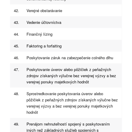
42.
Verejné obstarávanie
43.
Vedenie účtovníctva
44.
Finančný lízing
45.
Faktoring a forfaiting
46.
Poskytovanie záruk na zabezpečenie colného dlhu
47.
Poskytovanie úverov alebo pôžičiek z peňažných
zdrojov získaných výlučne bez verejnej výzvy a bez
verejnej ponuky majetkových hodnôt
48.
Sprostredkovanie poskytovania úverov alebo
pôžičiek z peňažných zdrojov získaných výlučne bez
verejnej výzvy a bez verejnej ponuky majetkových
hodnôt
49.
Prenájom nehnuteľností spojený s poskytovaním
iných než základných služieb spojených s