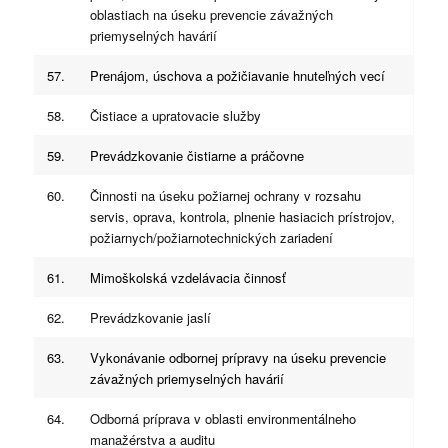
oblastiach na úseku prevencie závažných
priemyselných havárií
57.
Prenájom, úschova a požičiavanie hnuteľných vecí
58.
Čistiace a upratovacie služby
59.
Prevádzkovanie čistiarne a práčovne
60.
Činnosti na úseku požiarnej ochrany v rozsahu
servis, oprava, kontrola, plnenie hasiacich prístrojov,
požiarnych/požiarnotechnických zariadení
61.
Mimoškolská vzdelávacia činnosť
62.
Prevádzkovanie jaslí
63.
Vykonávanie odbornej prípravy na úseku prevencie
závažných priemyselných havárií
64.
Odborná príprava v oblasti environmentálneho
manažérstva a auditu