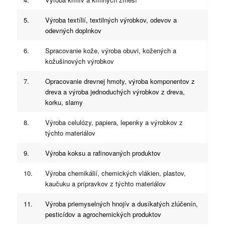
5.
Výroba textílií, textilných výrobkov, odevov a
odevných doplnkov
6.
Spracovanie kože, výroba obuvi, kožených a
kožušinových výrobkov
7.
Opracovanie drevnej hmoty, výroba komponentov z
dreva a výroba jednoduchých výrobkov z dreva,
korku, slamy
8.
Výroba celulózy, papiera, lepenky a výrobkov z
týchto materiálov
9.
Výroba koksu a rafinovaných produktov
10.
Výroba chemikálií, chemických vlákien, plastov,
kaučuku a prípravkov z týchto materiálov
11.
Výroba priemyselných hnojív a dusíkatých zlúčenín,
pesticídov a agrochemických produktov