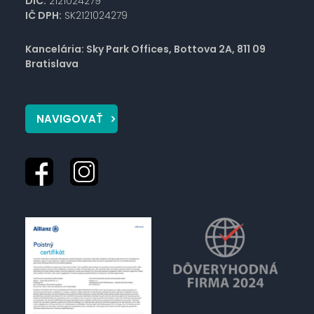
DIČ:
2121024279
IČ DPH:
SK2121024279
Kancelária: Sky Park Offices, Bottova 2A, 811 09
Bratislava
NAVIGOVAŤ