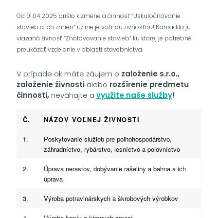
Od 01.04.2025 prišlo k zmene a činnosť “Uskutočňovanie
stavieb a ich zmien” už nie je voľnou živnosťou! Nahradila ju
viazaná živnosť “Zhotovovanie stavieb” ku ktorej je potrebné
preukázať vzdelanie v oblasti stavebníctva.
V prípade ak máte záujem o
založenie s.r.o.,
založenie živnosti
alebo
rozšírenie predmetu
činnosti,
neváhajte a
využite naše služby
!
Č.
NÁZOV VOĽNEJ ŽIVNOSTI
1.
Poskytovanie služieb pre poľnohospodárstvo,
záhradníctvo, rybárstvo, lesníctvo a poľovníctvo
2.
Úprava nerastov, dobývanie rašeliny a bahna a ich
úprava
3.
Výroba potravinárskych a škrobových výrobkov
4.
Výroba krmív a kŕmnych zmesí