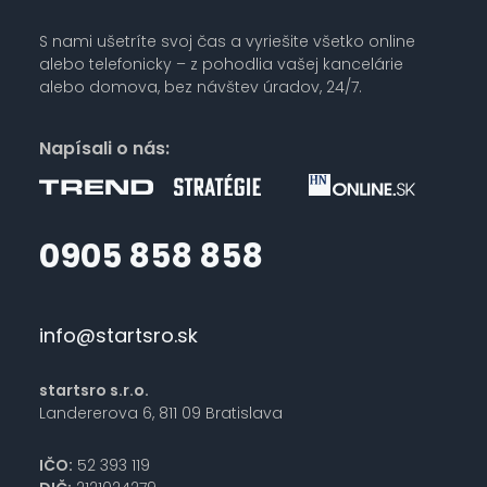
S nami ušetríte svoj čas a vyriešite všetko online
alebo telefonicky – z pohodlia vašej kancelárie
alebo domova, bez návštev úradov, 24/7.
Napísali o nás:
0905 858 858
info@startsro.sk
startsro s.r.o.
Landererova 6, 811 09 Bratislava
IČO:
52 393 119