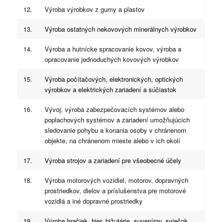
12.
Výroba výrobkov z gumy a plastov
13.
Výroba ostatných nekovových minerálnych výrobkov
14.
Výroba a hutnícke spracovanie kovov, výroba a
opracovanie jednoduchých kovových výrobkov
15.
Výroba počítačových, elektronických, optických
výrobkov a elektrických zariadení a súčiastok
16.
Vývoj, výroba zabezpečovacích systémov alebo
poplachových systémov a zariadení umožňujúcich
sledovanie pohybu a konania osoby v chránenom
objekte, na chránenom mieste alebo v ich okolí
17.
Výroba strojov a zariadení pre všeobecné účely
18.
Výroba motorových vozidiel, motorov, dopravných
prostriedkov, dielov a príslušenstva pre motorové
vozidlá a iné dopravné prostriedky
19.
Výroba hračiek, hier, bižutérie, suvenírov, sviečok,