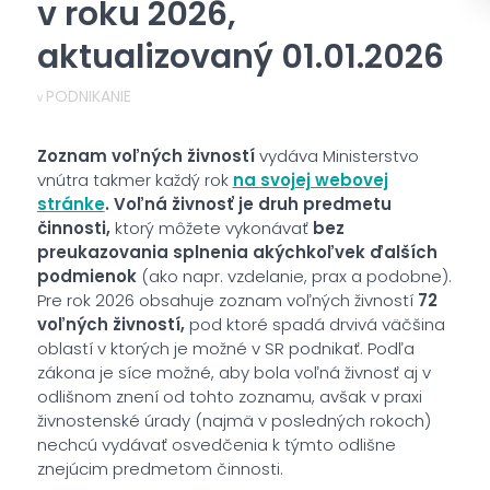
v roku 2026,
aktualizovaný 01.01.2026
PODNIKANIE
v
Zoznam voľných živností
vydáva Ministerstvo
vnútra takmer každý rok
na svojej webovej
stránke
.
Voľná živnosť je druh predmetu
činnosti,
ktorý môžete vykonávať
bez
preukazovania splnenia akýchkoľvek ďalších
podmienok
(ako napr. vzdelanie, prax a podobne).
Pre rok 2026 obsahuje zoznam voľných živností
72
voľných živností,
pod ktoré spadá drvivá väčšina
oblastí v ktorých je možné v SR podnikať. Podľa
zákona je síce možné, aby bola voľná živnosť aj v
odlišnom znení od tohto zoznamu, avšak v praxi
živnostenské úrady (najmä v posledných rokoch)
nechcú vydávať osvedčenia k týmto odlišne
znejúcim predmetom činnosti.