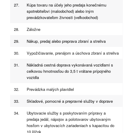
27.
Kúpa tovaru na účely jeho predaja konečnému
spotrebiteľovi (maloobchod) alebo iným
prevádzkovateľom živnosti (veľkoobchod)
28.
Záložne
29.
Nákup, predaj alebo preprava zbraní a streliva
30.
Vypožičiavanie, prenájom a úschova zbraní a streliva
31.
Nákladná cestná doprava vykonávaná vozidlami s
celkovou hmotnosťou do 3,5 t vrátane prípojného
vozidla
32.
Prevádzka malých plavidiel
33.
Skladové, pomocné a prepravné služby v doprave
34.
Ubytovacie služby s poskytovaním prípravy a
predaja jedál, nápojov a polotovarov ubytovaným
hosťom v ubytovacích zariadeniach s kapacitou do
10 lôžok