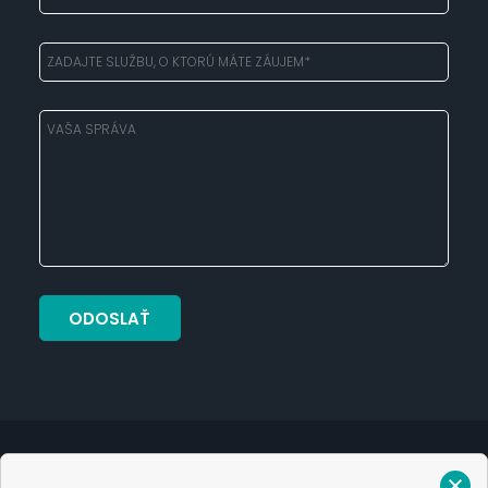
Verejný prísľub