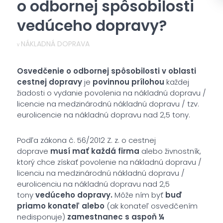
o odbornej spôsobilosti
vedúceho dopravy?
NÁKLADNÁ DOPRAVA
v
Osvedčenie o odbornej spôsobilosti v oblasti
cestnej dopravy
je
povinnou prílohou
každej
žiadosti o vydanie povolenia na nákladnú dopravu /
licencie na medzinárodnú nákladnú dopravu / tzv.
eurolicencie na nákladnú dopravu nad 2,5 tony.
Podľa zákona č. 56/2012 Z. z. o cestnej
doprave
musí mať každá firma
alebo živnostník,
ktorý chce získať povolenie na nákladnú dopravu /
licenciu na medzinárodnú nákladnú dopravu /
eurolicenciu na nákladnú dopravu nad 2,5
tony
vedúceho dopravy.
Môže ním byť
buď
priamo konateľ
alebo
(ak konateľ osvedčením
nedisponuje)
zamestnanec s aspoň ¼