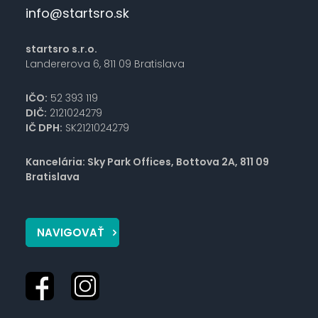
info@startsro.sk
startsro s.r.o.
Landererova 6, 811 09 Bratislava
IČO:
52 393 119
DIČ:
2121024279
IČ DPH:
SK2121024279
Kancelária: Sky Park Offices, Bottova 2A, 811 09
Bratislava
NAVIGOVAŤ