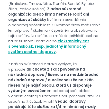
(Bratislava, Trnava, Nitra, Trenčín, Banská Bystrica,
Žilina, Prešov, Košice).
Žiadna súkromná
organizácia alebo firma nemôže robiť ani
organizovať skúšky
k získaniu osvedčenia
o odbornej spôsobilosti. Súkromné firmy môžu robiť
len prípravu / školenia k úspešnému absolvovaniu
tejto skúšky. Na skúšku sa môžete prihlásiť osobne
na príslušnom úrade alebo
elektronicky cez
slovensko.sk, resp. jednotný informačný
systém cestnej dopravy
.
Z našich skúseností z praxe vyplýva, že
v prípade
ak chcete získať povolenie na
nákladnú dopravu / licenciu na medzinárodnú
nákladnú dopravu / eurolicenciu čo najskôr,
riešením je nájsť osobu, ktorá už disponuje
vydaným osvedčením
odbornej spôsobilosti
v oblasti cestnej a uzatvoriť s ňou pracovnú zmluvu
aspoň na ¼ úväzok. Mnohí
vedúci dopravy
ponúkajú túto službu za 1/4 minimálnej mzdy