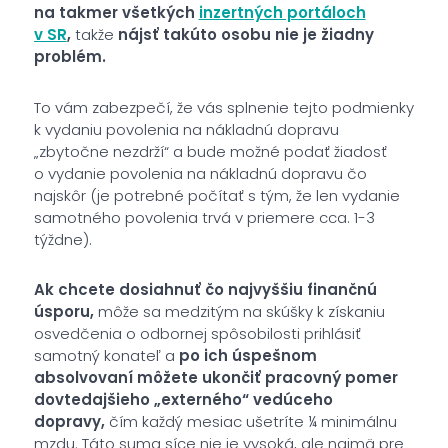
na takmer všetkých
inzertných portáloch
v SR
,
takže
nájsť takúto osobu nie je žiadny
problém.
To vám zabezpečí, že vás splnenie tejto podmienky
k vydaniu povolenia na nákladnú dopravu
„zbytočne nezdrží“ a bude možné podať žiadosť
o vydanie povolenia na nákladnú dopravu čo
najskôr (je potrebné počítať s tým, že len vydanie
samotného povolenia trvá v priemere cca. 1-3
týždne).
Ak chcete dosiahnuť čo najvyššiu finančnú
úsporu,
môže sa medzitým na skúšky k získaniu
osvedčenia o odbornej spôsobilosti prihlásiť
samotný konateľ a
po ich úspešnom
absolvovaní môžete ukončiť pracovný pomer
dovtedajšieho „externého“ vedúceho
dopravy,
čím každý mesiac ušetríte ¼ minimálnu
mzdu. Táto suma síce nie je vysoká, ale najmä pre