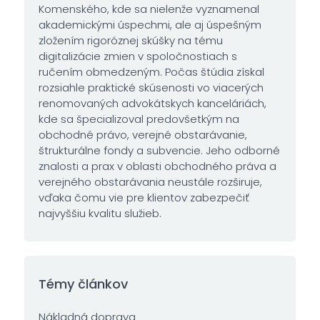
Komenského, kde sa nielenže vyznamenal
akademickými úspechmi, ale aj úspešným
zložením rigoróznej skúšky na tému
digitalizácie zmien v spoločnostiach s
ručením obmedzeným. Počas štúdia získal
rozsiahle praktické skúsenosti vo viacerých
renomovaných advokátskych kanceláriách,
kde sa špecializoval predovšetkým na
obchodné právo, verejné obstarávanie,
štrukturálne fondy a subvencie. Jeho odborné
znalosti a prax v oblasti obchodného práva a
verejného obstarávania neustále rozširuje,
vďaka čomu vie pre klientov zabezpečiť
najvyššiu kvalitu služieb.
Témy článkov
Nákladná doprava