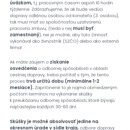
úväzkom,
t.j. pracovným časom aspoň 10 hodín
týždenne. Zdôrazňujeme, že ak bude vedúci
dopravy odlišnou osobou od konateľa (3. osobou),
tak musí mať so spoločnosťou uzatvorenú
pracovnú zmluvu, (teda v nej
musí byť
zamestnaný
), nie je možné, aby túto činnosť
vykonával ako živnostník (SZČO) alebo ako externá
firma!
Ak máte záujem o
získanie
osvedčenia
o odbornej spôsobilosti v oblasti
cestnej dopravy, treba počítať s tým, že tento
proces
trvá určitú dobu (minimálne 1-2
mesiace).
Zapríčinené to je najmä obmedzeným
počtom termínov na vykonanie skúšky
k preukázaniu odbornej spôsobilosti, ktoré bývajú
najčastejšie každých 30-60 dní.
Skúšky je možné absolvovať jedine na
okresnom úrade v sídle kraja,
odbore dopravy