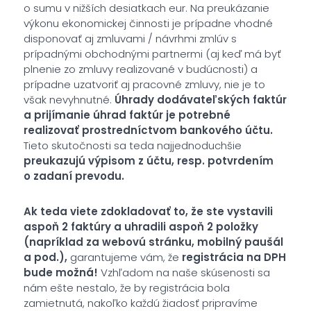
o sumu v nižších desiatkach eur. Na preukázanie
výkonu ekonomickej činnosti je prípadne vhodné
disponovať aj zmluvami / návrhmi zmlúv s
prípadnými obchodnými partnermi (aj keď má byť
plnenie zo zmluvy realizované v budúcnosti) a
prípadne uzatvoriť aj pracovné zmluvy, nie je to
však nevyhnutné.
Úhrady dodávateľských faktúr
a prijímanie úhrad faktúr je potrebné
realizovať prostredníctvom bankového účtu.
Tieto skutočnosti sa teda najjednoduchšie
preukazujú výpisom z účtu, resp. potvrdením
o zadaní prevodu.
Ak teda viete zdokladovať to, že ste vystavili
aspoň 2 faktúry a uhradili aspoň 2 položky
(napríklad za webovú stránku, mobilný paušál
a pod.),
garantujeme vám, že
registrácia na DPH
bude možná!
Vzhľadom na naše skúsenosti sa
nám ešte nestalo, že by registrácia bola
zamietnutá, nakoľko každú žiadosť pripravíme