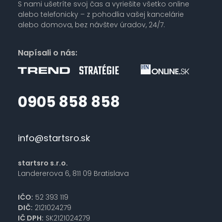
S nami ušetríte svoj čas a vyriešite všetko online
alebo telefonicky – z pohodlia vašej kancelárie
alebo domova, bez návštev úradov, 24/7.
Napísali o nás:
0905 858 858
info@startsro.sk
startsro s.r.o.
Landererova 6, 811 09 Bratislava
IČO:
52 393 119
DIČ:
2121024279
IČ DPH:
SK2121024279