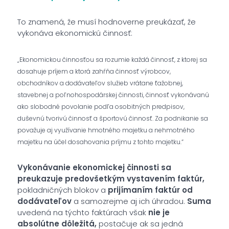
To znamená, že musí hodnoverne preukázať, že
vykonáva ekonomickú činnosť:
„Ekonomickou činnosťou sa rozumie každá činnosť, z ktorej sa
dosahuje príjem a ktorá zahŕňa činnosť výrobcov,
obchodníkov a dodávateľov služieb vrátane ťažobnej,
stavebnej a poľnohospodárskej činnosti, činnosť vykonávanú
ako slobodné povolanie podľa osobitných predpisov,
duševnú tvorivú činnosť a športovú činnosť. Za podnikanie sa
považuje aj využívanie hmotného majetku a nehmotného
majetku na účel dosahovania príjmu z tohto majetku.“
Vykonávanie ekonomickej činnosti sa
preukazuje predovšetkým vystavením faktúr,
pokladničných blokov a
prijímaním faktúr od
dodávateľov
a samozrejme aj ich úhradou.
Suma
uvedená na týchto faktúrach však
nie je
absolútne dôležitá,
postačuje ak sa jedná