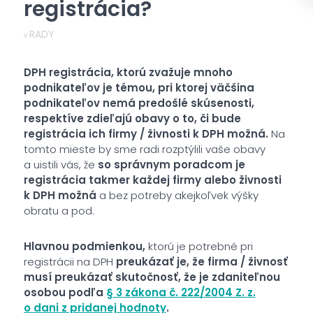
registrácia?
RADY
v
DPH registrácia, ktorú zvažuje mnoho
podnikateľov je témou, pri ktorej väčšina
podnikateľov nemá predošlé skúsenosti,
respektíve zdieľajú obavy o to, či bude
registrácia ich firmy / živnosti k DPH možná.
Na
tomto mieste by sme radi rozptýlili vaše obavy
a uistili vás, že
so správnym poradcom je
registrácia takmer každej firmy alebo živnosti
k DPH možná
a bez potreby akejkoľvek výšky
obratu a pod.
Hlavnou podmienkou,
ktorú je potrebné pri
registrácii na DPH
preukázať je, že firma / živnosť
musí preukázať skutočnosť, že je zdaniteľnou
osobou podľa
§ 3 zákona č. 222/2004 Z. z.
o dani z pridanej hodnoty
.