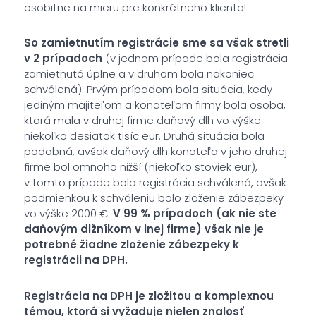
osobitne na mieru pre konkrétneho klienta!
So zamietnutím registrácie sme sa však stretli
v 2 prípadoch
(v jednom prípade bola registrácia
zamietnutá úplne a v druhom bola nakoniec
schválená). Prvým prípadom bola situácia, kedy
jediným majiteľom a konateľom firmy bola osoba,
ktorá mala v druhej firme daňový dlh vo výške
niekoľko desiatok tisíc eur. Druhá situácia bola
podobná, avšak daňový dlh konateľa v jeho druhej
firme bol omnoho nižší (niekoľko stoviek eur),
v tomto prípade bola registrácia schválená, avšak
podmienkou k schváleniu bolo zloženie zábezpeky
vo výške 2000 €.
V 99 % prípadoch (ak nie ste
daňovým dlžníkom v inej firme) však nie je
potrebné žiadne zloženie zábezpeky k
registrácii na DPH.
Registrácia na DPH je zložitou a komplexnou
témou, ktorá si vyžaduje nielen znalosť