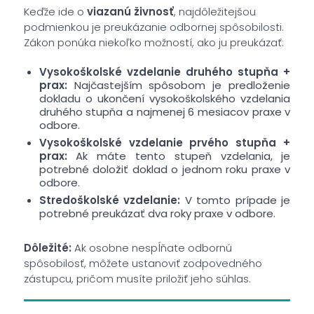
Keďže ide o
viazanú živnosť
, najdôležitejšou
podmienkou je preukázanie odbornej spôsobilosti.
Zákon ponúka niekoľko možností, ako ju preukázať:
Vysokoškolské vzdelanie druhého stupňa +
prax:
Najčastejším spôsobom je predloženie
dokladu o ukončení vysokoškolského vzdelania
druhého stupňa a najmenej 6 mesiacov praxe v
odbore.
Vysokoškolské vzdelanie prvého stupňa +
prax:
Ak máte tento stupeň vzdelania, je
potrebné doložiť doklad o jednom roku praxe v
odbore.
Stredoškolské vzdelanie:
V tomto prípade je
potrebné preukázať dva roky praxe v odbore.
Dôležité:
Ak osobne nespĺňate odbornú
spôsobilosť, môžete ustanoviť zodpovedného
zástupcu, pričom musíte priložiť jeho súhlas.