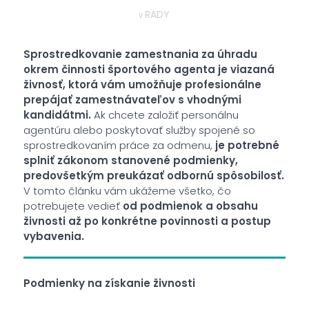
RADY
v
Sprostredkovanie zamestnania za úhradu
okrem činnosti športového agenta je viazaná
živnosť, ktorá vám umožňuje profesionálne
prepájať zamestnávateľov s vhodnými
kandidátmi.
Ak chcete založiť personálnu
agentúru alebo poskytovať služby spojené so
sprostredkovaním práce za odmenu,
je potrebné
splniť zákonom stanovené podmienky,
predovšetkým preukázať odbornú spôsobilosť.
V tomto článku vám ukážeme všetko, čo
potrebujete vedieť
od podmienok a obsahu
živnosti až po konkrétne povinnosti a postup
vybavenia.
Podmienky na získanie živnosti