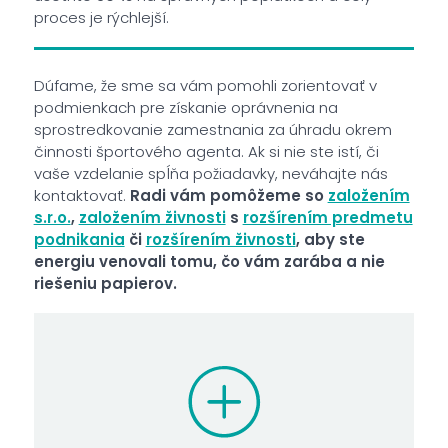
proces je rýchlejší.
Dúfame, že sme sa vám pomohli zorientovať v
podmienkach pre získanie oprávnenia na
sprostredkovanie zamestnania za úhradu okrem
činnosti športového agenta. Ak si nie ste istí, či
vaše vzdelanie spĺňa požiadavky, neváhajte nás
kontaktovať.
Radi vám pomôžeme so
založením
s.r.o.
,
založením živnosti
s
rozšírením predmetu
podnikania
či
rozšírením živnosti
, aby ste
energiu venovali tomu, čo vám zarába a nie
riešeniu papierov.