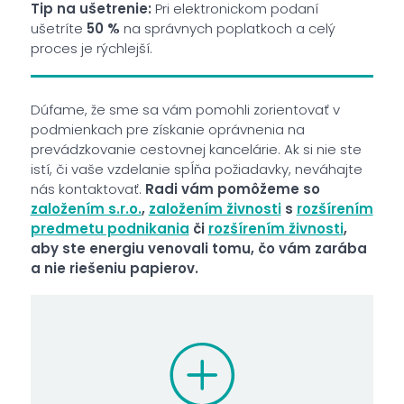
Tip na ušetrenie:
Pri elektronickom podaní
ušetríte
50 %
na správnych poplatkoch a celý
proces je rýchlejší.
Dúfame, že sme sa vám pomohli zorientovať v
podmienkach pre získanie oprávnenia na
prevádzkovanie cestovnej kancelárie. Ak si nie ste
istí, či vaše vzdelanie spĺňa požiadavky, neváhajte
nás kontaktovať.
Radi vám pomôžeme so
založením s.r.o.
,
založením živnosti
s
rozšírením
predmetu podnikania
či
rozšírením živnosti
,
aby ste energiu venovali tomu, čo vám zarába
a nie riešeniu papierov.