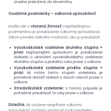
úradne preložený do slovenčiny.
Osobitné podmienky – odborná spôsobilosť
Keďže ide o
viazanú živnosť
, najdôležitejšou
podmienkou je preukázanie odbornej spôsobilosti.
Zákon ponúka niekoľko možností, ako ju preukázať:
Vysokoškolské vzdelanie druhého stupňa +
prax:
Najčastejším spôsobom je predloženie
dokladu o ukončení vysokoškolského vzdelania
druhého stupňa a jedného roka praxe v odbore.
Vysokoškolské vzdelanie prvého stupňa +
prax:
Ak máte tento stupeň vzdelania, je
potrebné doložiť doklad o dvoch rokoch praxe v
odbore.
Stredoškolské vzdelanie:
V tomto prípade je
potrebné preukázať tri roky praxe v odbore.
Dôležité:
Ak osobne nespĺňate odbornú
spôsobilosť, môžete ustanoviť zodpovedného