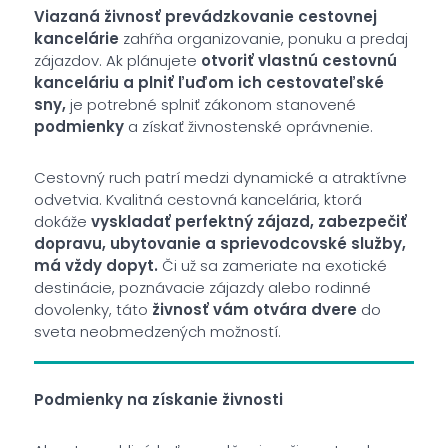
Viazaná živnosť prevádzkovanie cestovnej
kancelárie
zahŕňa organizovanie, ponuku a predaj
zájazdov. Ak plánujete
otvoriť vlastnú cestovnú
kanceláriu a plniť ľuďom ich cestovateľské
sny,
je potrebné splniť zákonom stanovené
podmienky
a získať živnostenské oprávnenie.
Cestovný ruch patrí medzi dynamické a atraktívne
odvetvia. Kvalitná cestovná kancelária, ktorá
dokáže
vyskladať perfektný zájazd, zabezpečiť
dopravu, ubytovanie a sprievodcovské služby,
má vždy dopyt.
Či už sa zameriate na exotické
destinácie, poznávacie zájazdy alebo rodinné
dovolenky, táto
živnosť vám otvára dvere
do
sveta neobmedzených možností.
Podmienky na získanie živnosti