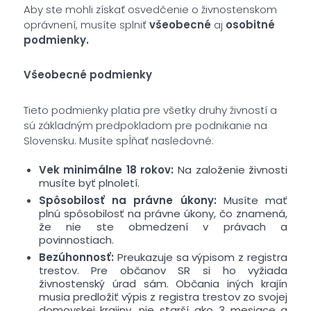
Aby ste mohli získať osvedčenie o živnostenskom
oprávnení, musíte splniť
všeobecné
aj
osobitné
podmienky.
Všeobecné podmienky
Tieto podmienky platia pre všetky druhy živností a
sú základným predpokladom pre podnikanie na
Slovensku. Musíte spĺňať nasledovné:
Vek minimálne 18 rokov:
Na založenie živnosti
musíte byť plnoletí.
Spôsobilosť na právne úkony:
Musíte mať
plnú spôsobilosť na právne úkony, čo znamená,
že nie ste obmedzení v právach a
povinnostiach.
Bezúhonnosť:
Preukazuje sa výpisom z registra
trestov. Pre občanov SR si ho vyžiada
živnostenský úrad sám. Občania iných krajín
musia predložiť výpis z registra trestov zo svojej
domovskej krajiny, nie starší ako 3 mesiace a