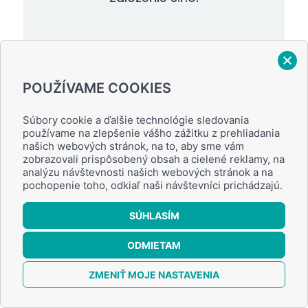
POUŽÍVAME COOKIES
479,70
€
Súbory cookie a ďalšie technológie sledovania
používame na zlepšenie vášho zážitku z prehliadania
PRIDAŤ DO KOŠÍKA
našich webových stránok, na to, aby sme vám
zobrazovali prispôsobený obsah a cielené reklamy, na
analýzu návštevnosti našich webových stránok a na
pochopenie toho, odkiaľ naši návštevníci prichádzajú.
1. Čo je viazaná živnosť
SÚHLASÍM
sprostredkovanie zamestnania za
ODMIETAM
úhradu?
0
ZMENIŤ MOJE NASTAVENIA
2. Aké podmienky musím splniť na
získanie tejto viazanej živnosti?