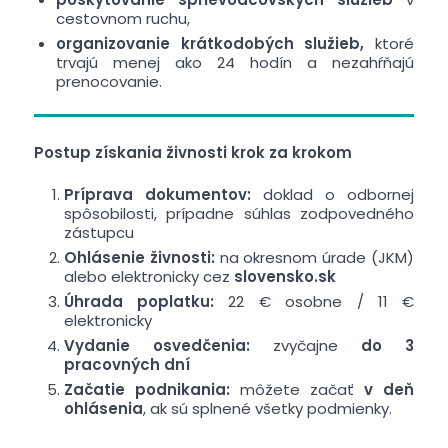
cestovnom ruchu,
organizovanie krátkodobých služieb,
ktoré
trvajú menej ako 24 hodín a nezahŕňajú
prenocovanie.
Postup získania živnosti krok za krokom
Príprava dokumentov:
doklad o odbornej
spôsobilosti, prípadne súhlas zodpovedného
zástupcu
Ohlásenie živnosti:
na okresnom úrade (JKM)
alebo elektronicky cez
slovensko.sk
Úhrada poplatku:
22 € osobne / 11 €
elektronicky
Vydanie osvedčenia:
zvyčajne
do 3
pracovných dní
Začatie podnikania:
môžete začať
v deň
ohlásenia
, ak sú splnené všetky podmienky.