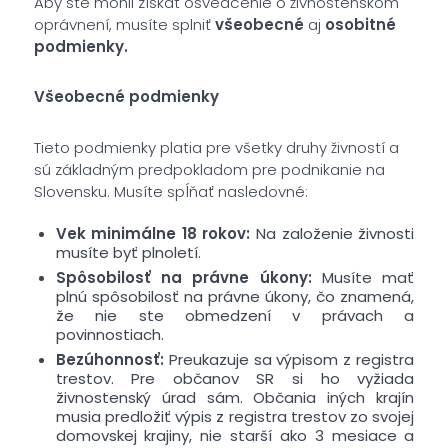
Aby ste mohli získať osvedčenie o živnostenskom
oprávnení, musíte splniť
všeobecné
aj
osobitné
podmienky.
Všeobecné podmienky
Tieto podmienky platia pre všetky druhy živností a
sú základným predpokladom pre podnikanie na
Slovensku. Musíte spĺňať nasledovné:
Vek minimálne 18 rokov:
Na založenie živnosti
musíte byť plnoletí.
Spôsobilosť na právne úkony:
Musíte mať
plnú spôsobilosť na právne úkony, čo znamená,
že nie ste obmedzení v právach a
povinnostiach.
Bezúhonnosť:
Preukazuje sa výpisom z registra
trestov. Pre občanov SR si ho vyžiada
živnostenský úrad sám. Občania iných krajín
musia predložiť výpis z registra trestov zo svojej
domovskej krajiny, nie starší ako 3 mesiace a