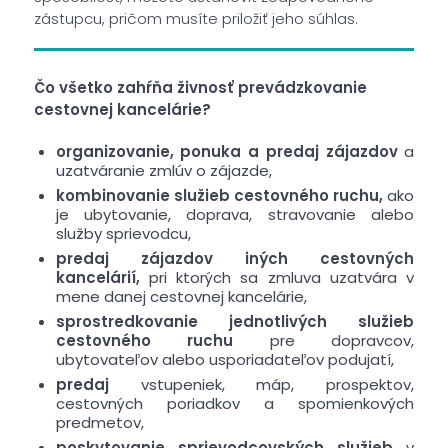
zástupcu, pričom musíte priložiť jeho súhlas.
Čo všetko zahŕňa živnosť prevádzkovanie
cestovnej kancelárie?
organizovanie, ponuka a predaj zájazdov
a
uzatváranie zmlúv o zájazde,
kombinovanie služieb cestovného ruchu,
ako
je ubytovanie, doprava, stravovanie alebo
služby sprievodcu,
predaj zájazdov iných cestovných
kancelárií,
pri ktorých sa zmluva uzatvára v
mene danej cestovnej kancelárie,
sprostredkovanie jednotlivých služieb
cestovného ruchu
pre dopravcov,
ubytovateľov alebo usporiadateľov podujatí,
predaj
vstupeniek, máp, prospektov,
cestovných poriadkov a spomienkových
predmetov,
poskytovanie sprievodcovských služieb
v