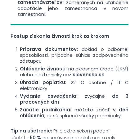
zamestnávateľovi
zameraných na uľahčenie
adaptácie jeho zamestnanca v novom
zamestnaní.
Postup získania živnosti krok za krokom
Príprava dokumentov:
doklad o odbornej
spôsobilosti, prípadne súhlas zodpovedného
zástupcu
Ohlásenie živnosti:
na okresnom úrade (JKM)
alebo elektronicky cez
slovensko.sk
Úhrada poplatku:
22 € osobne / 11 €
elektronicky
Vydanie osvedčenia:
zvyčajne
do 3
pracovných dní
Začatie podnikania:
môžete začať
v deň
ohlásenia
, ak sú splnené všetky podmienky.
Tip na ušetrenie:
Pri elektronickom podaní
ušetríte
50 %
na správnych poplatkoch a celý