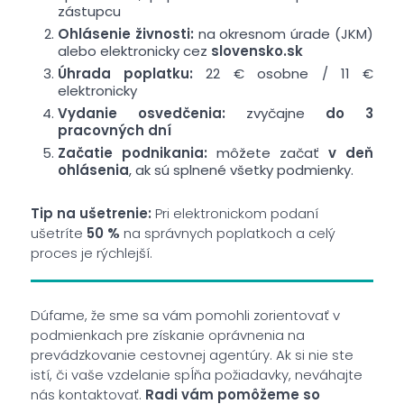
zástupcu
Ohlásenie živnosti:
na okresnom úrade (JKM)
alebo elektronicky cez
slovensko.sk
Úhrada poplatku:
22 € osobne / 11 €
elektronicky
Vydanie osvedčenia:
zvyčajne
do 3
pracovných dní
Začatie podnikania:
môžete začať
v deň
ohlásenia
, ak sú splnené všetky podmienky.
Tip na ušetrenie:
Pri elektronickom podaní
ušetríte
50 %
na správnych poplatkoch a celý
proces je rýchlejší.
Dúfame, že sme sa vám pomohli zorientovať v
podmienkach pre získanie oprávnenia na
prevádzkovanie cestovnej agentúry. Ak si nie ste
istí, či vaše vzdelanie spĺňa požiadavky, neváhajte
nás kontaktovať.
Radi vám pomôžeme so