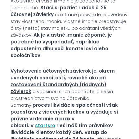
Ako zistíte, či vaša firma nie je zadlžená? Je to
jednoduché.
Stačí si pozrieť riadok č. 25
účtovnej závierky
na strane pasív, kde je uvedený
stav vlastného imania. Vlastné imanie predstavuje
čistý (netto) stav majetku po odrátaní všetkých
záväzkov.
Ak je vlastné imanie záporné, je
potrebné ho vysporiadať, napríklad
odpustením dlhu voči konateľovi alebo
spoločníkovi
.
Vyhotovenie účtovných závierok je, okrem
uvedených osobitostí, rovnaké ako pri
zostavovaní štandardných (riadnych)
závierok
a väčšinou si ich podnikatelia riešia
prostredníctvom svojho účtovníka.
Samotný
proces likvidácie spoločnosti však
pozostáva z viacerých krokov a vyžaduje si
právne vzdelanie a prax v
oblasti.
V
startsro
rieši náš tím právnikov
likvidácie klientov každý deň. Vstup do