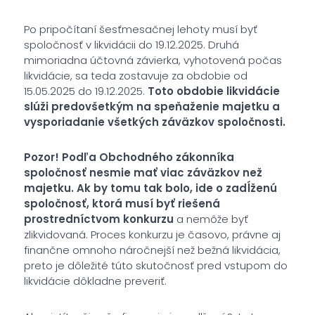
Po pripočítaní šesťmesačnej lehoty musí byť
spoločnosť v likvidácii do 19.12.2025. Druhá
mimoriadna účtovná závierka, vyhotovená počas
likvidácie, sa teda zostavuje za obdobie od
15.05.2025 do 19.12.2025.
Toto obdobie likvidácie
slúži predovšetkým na speňaženie majetku a
vysporiadanie všetkých záväzkov spoločnosti.
Pozor! Podľa Obchodného zákonníka
spoločnosť nesmie mať viac záväzkov než
majetku. Ak by tomu tak bolo, ide o zadĺženú
spoločnosť, ktorá musí byť riešená
prostredníctvom konkurzu
a nemôže byť
zlikvidovaná. Proces konkurzu je časovo, právne aj
finančne omnoho náročnejší než bežná likvidácia,
preto je dôležité túto skutočnosť pred vstupom do
likvidácie dôkladne preveriť.