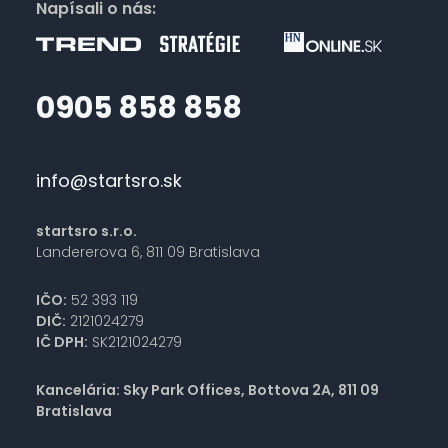
Napísali o nás:
0905 858 858
info@startsro.sk
startsro s.r.o.
Landererova 6, 811 09 Bratislava
IČO:
52 393 119
DIČ:
2121024279
IČ DPH:
SK2121024279
Kancelária: Sky Park Offices, Bottova 2A, 811 09
Bratislava