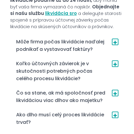
likvidácie podáme už do 24 hodín,
aby mohla
byť vaša firma vymazaná čo najskôr.
Objednajte
si našu službu
likvidácia sro
a delegujte starosti
spojené s prípravou účtovnej závierky počas
likvidácie na skúsených účtovníkov a právnikov.
Môže firma počas likvidácie naďalej
podnikať a vystavovať faktúry?
Koľko účtovných závierok je v
skutočnosti potrebných počas
celého procesu likvidácie?
Čo sa stane, ak má spoločnosť pred
likvidáciou viac dlhov ako majetku?
Ako dlho musí celý proces likvidácie
trvať?