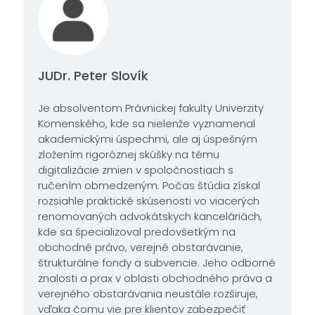
JUDr. Peter Slovík
Je absolventom Právnickej fakulty Univerzity
Komenského, kde sa nielenže vyznamenal
akademickými úspechmi, ale aj úspešným
zložením rigoróznej skúšky na tému
digitalizácie zmien v spoločnostiach s
ručením obmedzeným. Počas štúdia získal
rozsiahle praktické skúsenosti vo viacerých
renomovaných advokátskych kanceláriách,
kde sa špecializoval predovšetkým na
obchodné právo, verejné obstarávanie,
štrukturálne fondy a subvencie. Jeho odborné
znalosti a prax v oblasti obchodného práva a
verejného obstarávania neustále rozširuje,
vďaka čomu vie pre klientov zabezpečiť