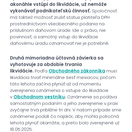
akonáhle vstúpi do likvidácie, už nemôže
vykonávať podnikateľskú činnosť.
Spoločnosť
má taktiež možnosť zrušiť status platiteľa DPH
prostredníctvom všeobecného podania na
príslušnom daňovom úrade. Ide o právo, nie
povinnosť, a samotný vstup do likvidácie
daňovému úradu oznamovať nie je potrebné.
Druhá mimoriadna účtovná závierka sa
vyhotovuje za obdobie trvania
likvidácie.
Podľa
Obchodného zákonníka
musí
likvidácia trvať minimálne šesť mesiacov, pričom
táto lehota začína plynúť až od momentu
zverejnenia oznámenia o vstupe do likvidácie
v
Obchodnom vestníku
.
Oznámenie sa podáva
samostatným podaním a jeho zverejnenie v praxi
zvyčajne trvá približne tri dni. V našom prípade sme
oznámenie podali čo najskôr, aby mohla polročná
lehota plynúť okamžite, a preto bolo zverejnené už
18.05.2025.