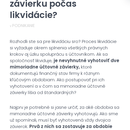
závierku počas
likvidácie?
PODNIKANIE
v
Rozhodli ste sa pre likvidáciu sro? Proces likvidácie
si vyžaduje okrem splnenia všetkých právnych
krokov aj úzku spoluprácu s účtovníkom. Ak sa
spoločnosť likviduje,
je nevyhnutné vyhotoviť dve
mimoriadne účtovné závierky,
ktoré
dokumentujú finančný stav firmy k rôznym
kľúčovým obdobiam. Ako postupovať pri ich
vyhotovení a v čom sa mimoriadne účtovné
závierky líšia od štandardných?
Najprv je potrebné si jasne určiť, za aké obdobia sa
mimoriadne účtovné závierky vyhotovujú. Ako sme
už spomínali, musí byť vyhotovená vždy dvojica
závierok.
Prvá z nich sa zostavuje za obdobie