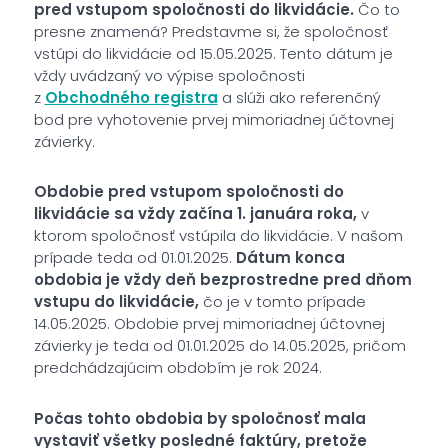
pred vstupom spoločnosti do likvidácie.
Čo to
presne znamená? Predstavme si, že spoločnosť
vstúpi do likvidácie od 15.05.2025. Tento dátum je
vždy uvádzaný vo výpise spoločnosti
z
Obchodného registra
a slúži ako referenčný
bod pre vyhotovenie prvej mimoriadnej účtovnej
závierky.
Obdobie pred vstupom spoločnosti do
likvidácie sa vždy začína 1. januára roka,
v
ktorom spoločnosť vstúpila do likvidácie. V našom
prípade teda od 01.01.2025.
Dátum konca
obdobia je vždy deň bezprostredne pred dňom
vstupu do likvidácie,
čo je v tomto prípade
14.05.2025. Obdobie prvej mimoriadnej účtovnej
závierky je teda od 01.01.2025 do 14.05.2025, pričom
predchádzajúcim obdobím je rok 2024.
Počas tohto obdobia by spoločnosť mala
vystaviť všetky posledné faktúry, pretože