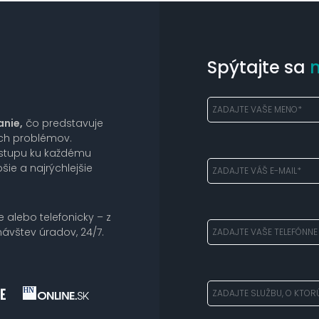
Spýtajte sa
anie,
čo predstavuje
ich problémov.
ístupu ku každému
šie a najrýchlejšie
e alebo telefonicky – z
ávštev úradov, 24/7.