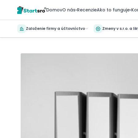
Domov
O nás
Recenzie
Ako to funguje
Ko
▾
▾
Založenie firmy a účtovníctvo
Zmeny v s.r.o. a li