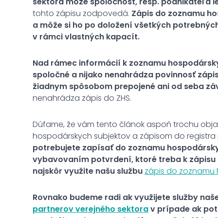
sektora môže spoločnosť, resp. podnikateľa l
tohto zápisu zodpovedá.
Zápis do zoznamu ho
a môže si ho po doložení všetkých potrebných
v rámci vlastných kapacít.
Nad rámec informácií k zoznamu hospodársky
spoločné a nijako nenahrádza povinnosť zápi
žiadnym spôsobom prepojené ani od seba závi
nenahrádza zápis do ZHS.
Dúfame, že vám tento článok aspoň trochu obja
hospodárskych subjektov a zápisom do registra 
potrebujete zapísať do zoznamu hospodárskyc
vybavovaním potvrdení, ktoré treba k zápisu p
najskôr využite našu službu
zápis do zoznamu 
Rovnako budeme radi ak využijete služby naš
partnerov verejného sektora
v prípade ak pot