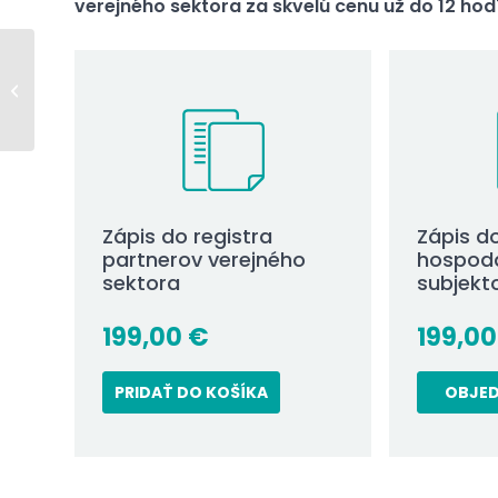
verejného sektora za skvelú cenu už do 12 ho
Čo je to zoznam
hospodárskych
subjektov a na čo slúži
Zápis do registra
Zápis d
partnerov verejného
hospod
sektora
subjekt
199,00
€
199,0
PRIDAŤ DO KOŠÍKA
OBJE