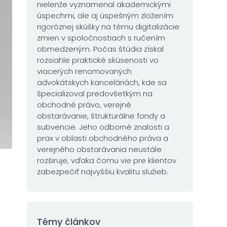
nielenže vyznamenal akademickými
úspechmi, ale aj úspešným zložením
rigoróznej skúšky na tému digitalizácie
zmien v spoločnostiach s ručením
obmedzeným. Počas štúdia získal
rozsiahle praktické skúsenosti vo
viacerých renomovaných
advokátskych kanceláriách, kde sa
špecializoval predovšetkým na
obchodné právo, verejné
obstarávanie, štrukturálne fondy a
subvencie. Jeho odborné znalosti a
prax v oblasti obchodného práva a
verejného obstarávania neustále
rozširuje, vďaka čomu vie pre klientov
zabezpečiť najvyššiu kvalitu služieb.
Témy článkov