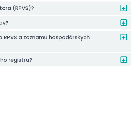
ktora (RPVS)?
ov?
m do RPVS a zoznamu hospodárskych
ho registra?