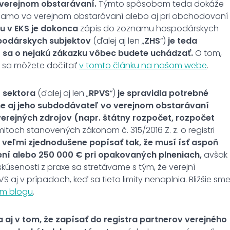
 verejnom obstarávaní.
Týmto spôsobom teda dokáže
priamo vo verejnom obstarávaní alebo aj pri obchodovaní
 v EKS je
dokonca
zápis do zoznamu hospodárskych
podárskych subjektov
(ďalej aj len „
ZHS
“)
je teda
 sa o nejakú zákazku vôbec budete uchádzať.
O tom,
S sa môžete dočítať
v tomto článku na našom webe
.
o sektora
(ďalej aj len „
RPVS
“)
je spravidla potrebné
e aj jeho subdodávateľ vo verejnom obstarávaní
 verejných zdrojov (napr. štátny rozpočet, rozpočet
mitoch stanovených zákonom č. 315/2016 Z. z. o registri
ú veľmi zjednodušene popísať tak, že musí ísť aspoň
ení alebo 250 000 € pri opakovaných plneniach,
avšak
úsenosti z praxe sa stretávame s tým, že verejní
aj v prípadoch, keď sa tieto limity nenaplnia. Bližšie sm
om blogu
.
ia aj v tom, že zapísať do registra partnerov verejného