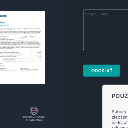
POUŽ
Súbory 
zlepšen
na to, 
reklamy