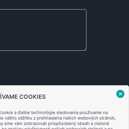
ÍVAME COOKIES
cookie a ďalšie technológie sledovania používame na
ie vášho zážitku z prehliadania našich webových stránok,
aby sme vám zobrazovali prispôsobený obsah a cielené
, na analýzu návštevnosti našich webových stránok a na