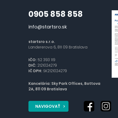
0905 858 858
info@startsro.sk
startsro s.r.o.
Landererova 6, 811 09 Bratislava
IČO:
52 393 119
DIČ:
2121024279
IČ DPH:
SK2121024279
Kancelária: Sky Park Offices, Bottova
2A, 811 09 Bratislava
NAVIGOVAŤ