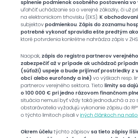
splnenie podmienok osobného postavenia vo
uľahčiť uchádzanie sa o verejné zákazky, či už 
na elektronickom trhovisku (EKS).
K obchodovaniu
subjektov
podmienkou
.
Zápis do zoznamu hos
potrebné vykonať spravidla ešte predtým ako
ktoré potvrdenia konkrétne nahrádza zápis v ZH
Naopak,
zápis do registra partnerov verejnéh
zabezpečiť až v prípade ak uchádzač prípadn
(súťaži) uspeje a bude prijímať prostriedky z
obcí alebo eurofondy a iné)
vo výškach resp. li
partnerov verejného sektora. Tieto
limity sa daj
o 100 000 € pri jedno rázovom finančnom pln
situácia nemusí byť vždy taká jednoduchá a zo sk
obstarávatelia vyžadujú vykonanie zápisu do RPVS 
o týchto limitoch písali v
iných článkoch na naš
Okrem účelu
týchto zápisov
sa tieto zápisy líš