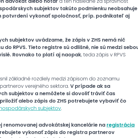
en advokát alebo notár
a ten následne za správnosť
spodárskych subjektov takúto podmienku neobsahuje
 potvrdení vykonať spoločnosť, príp. podnikateľ aj
ch subjektov uvádzame, že zápis v ZHS nemá nič
su do RPVS.
Tieto registre sú odlišné, nie sú medzi sebo
slé. Rovnako to platí aj naopak
, teda zápis v RPVS
snil základné rozdiely medzi zápisom do zoznamu
partnerov verejného sektora.
V prípade ak sa
h subjektov a nemôžete si dovoliť tráviť čas
riložiť alebo zápis do ZHS potrebujete vybaviť čo
hospodárskych subjektov
.
ej renomovanej advokátskej kancelárie na
registrácia
rebujete vykonať zápis do registra partnerov