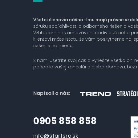
Všetci členovia nášho tímu majú právne vzdel
záruku spoľahlivosti a odborného riešenia vaš
Vzhľadom na zachovávanie individuálneho pr
klientovi máte istotu, že vám poskytneme najlep
riešenie na mieru.
S nami ušetríte svoj čas a vyriešite všetko onlin
pohodlia vašej kancelárie alebo domova, bez n
Napísali o nás:
0905 858 858
info@startsro.sk