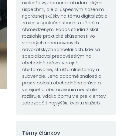
nielenže vyznamenal akademickými
úspechmi, ale aj úspešným zložením
rigoróznej skúšky na tému digitalizácie
zmien v spoločnostiach s ručením
obmedzeným. Počas štúdia získal
rozsiahle praktické skúsenosti vo
viacerých renomovaných
advokátskych kanceláriách, kde sa
špecializoval predovšetkým na
obchodné právo, verejné
obstarávanie, štrukturálne fondy a
subvencie. Jeho odborné znalosti a
prax v oblasti obchodného práva a
verejného obstarávania neustále
rozširuje, vďaka čomu vie pre klientov
zabezpečiť najvyššiu kvalitu služieb.
Témy článkov