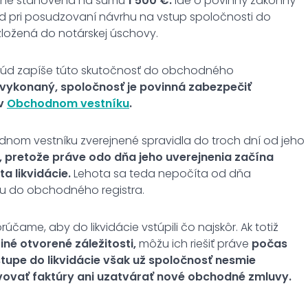
evne stanovená na sumu
1 500 €.
Ide o povinný zákonný
 Súd pri posudzovaní návrhu na vstup spoločnosti do
zložená do notárskej úschovy.
e súd zapíše túto skutočnosť do obchodného
e vykonaný, spoločnosť je povinná zabezpečiť
 v
Obchodnom vestníku
.
nom vestníku zverejnené spravidla do troch dní od jeho
pretože práve odo dňa jeho uverejnenia začína
 likvidácie.
Lehota sa teda nepočíta od dňa
isu do obchodného registra.
čame, aby do likvidácie vstúpili čo najskôr. Ak totiž
né otvorené záležitosti,
môžu ich riešiť práve
počas
tupe do likvidácie však už spoločnosť nesmie
vovať faktúry ani uzatvárať nové obchodné zmluvy.