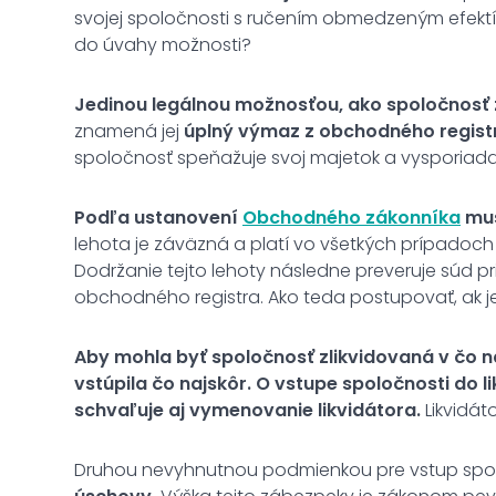
svojej spoločnosti s ručením obmedzeným efekt
do úvahy možnosti?
Jedinou legálnou možnosťou, ako spoločnosť zru
znamená jej
úplný výmaz z obchodného regist
spoločnosť speňažuje svoj majetok a vysporiada
Podľa ustanovení
Obchodného zákonníka
mus
lehota je záväzná a platí vo všetkých prípadoch be
Dodržanie tejto lehoty následne preveruje súd p
obchodného registra. Ako teda postupovať, ak j
Aby mohla byť spoločnosť zlikvidovaná v čo na
vstúpila čo najskôr. O vstupe spoločnosti do 
schvaľuje aj vymenovanie likvidátora.
Likvidát
Druhou nevyhnutnou podmienkou pre vstup spolo