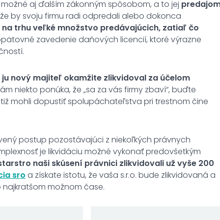
 možné aj ďalším zákonným spôsobom, a to jej
predajo
, že by svoju firmu radi odpredali alebo dokonca
e na trhu veľké množstvo predávajúcich, zatiaľ čo
ätovné zavedenie daňových licencií, ktoré výrazne
čností.
ju nový majiteľ okamžite zlikvidoval za účelom
ám niekto ponúka, že „sa za vás firmy zbaví“, buďte
iž mohli dopustiť spolupáchateľstva pri trestnom čine
vený postup pozostávajúci z niekoľkých právnych
plexnosť je likvidáciu možné vykonať predovšetkým
starstro naši skúsení právnici zlikvidovali už vyše 200
cia sro
a získate istotu, že vaša s.r.o. bude zlikvidovaná a
o najkratšom možnom čase.