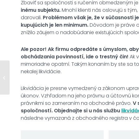
Zbaviť sa spoločnosti s ručením obmedzeným je
inému subjektu.
Mnohí klienti nás oslovujú s tým
darovali.
Problémom však je, že v súčasnosti j
kupujúcich je len minimum.
Dôvodom je práve op
znížilo záujem o nadobúdanie existujúcich spolo
Ale pozor! Ak firmu odpredáte s úmyslom, aby 
obchádzania povinností, ide o trestný čin!
Ak v
mimoriadne opatrní. Takým konaním by ste sa tot
nekalej likvidácie.
Koľko trvá založenie
sro?
Likvidácia je presne vymedzený a zákonom upra
úkonov. Vzhľadom na jeho právnu a účtovnú kom
právnikmi so zameraním na obchodné právo.
V 
spoločností. Objednajte si u nás službu
likvidá
následne vymazaná z obchodného registra v č