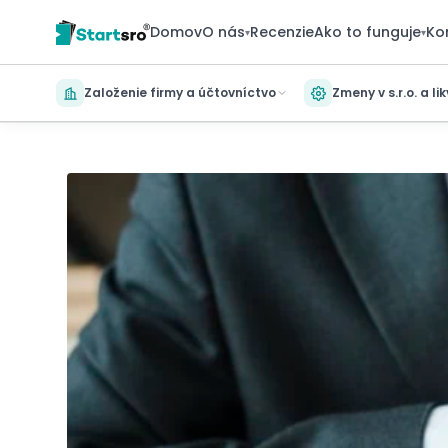
Domov
O nás
Recenzie
Ako to funguje
Ko
▾
▾
Založenie firmy a účtovníctvo
Zmeny v s.r.o. a li