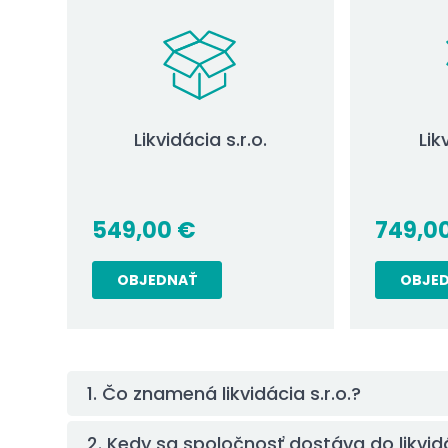
Likvidácia s.r.o.
Lik
549,00
€
749,0
OBJEDNAŤ
OBJE
1. Čo znamená likvidácia s.r.o.?
2. Kedy sa spoločnosť dostáva do likvid