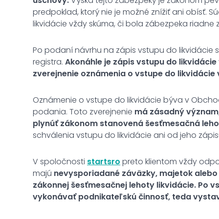
úschovy.
Výška tejto zábezpeky je zákonom p
predpoklad, ktorý nie je možné znížiť ani obísť.
likvidácie vždy skúma, či bola zábezpeka riadne 
Po podaní návrhu na zápis vstupu do likvidáci
registra.
Akonáhle je zápis vstupu do likvidáci
zverejnenie oznámenia o vstupe do likvidácie
Oznámenie o vstupe do likvidácie býva v Obchod
podania. Toto zverejnenie
má zásadný význam, 
plynúť zákonom stanovená šesťmesačná lehota
schválenia vstupu do likvidácie ani od jeho záp
V spoločnosti
startsro
preto klientom vždy odporú
majú
nevysporiadané záväzky, majetok alebo i
zákonnej šesťmesačnej lehoty likvidácie.
Po vs
vykonávať podnikateľskú činnosť, teda vysta