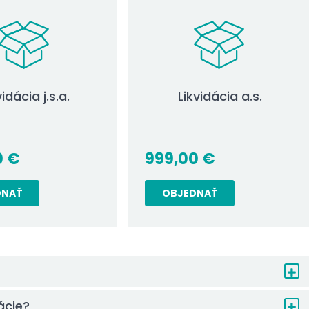
vidácia j.s.a.
Likvidácia a.s.
0
€
999,00
€
DNAŤ
OBJEDNAŤ
ácie?