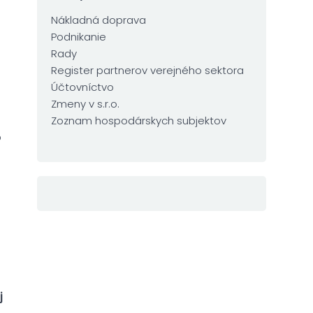
Nákladná doprava
Podnikanie
Rady
Register partnerov verejného sektora
Účtovníctvo
Zmeny v s.r.o.
Zoznam hospodárskych subjektov
o
j