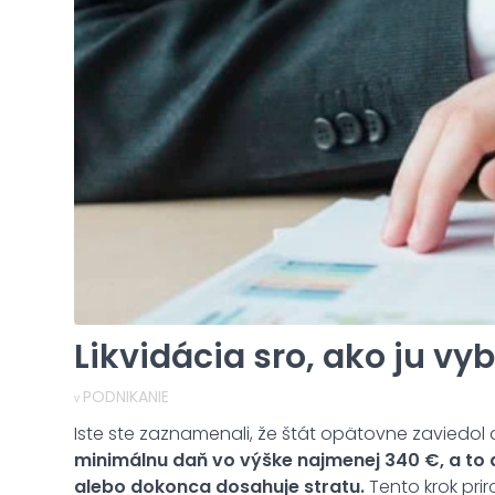
Likvidácia sro, ako ju vyb
PODNIKANIE
v
Iste ste zaznamenali, že štát opätovne zaviedol
minimálnu daň vo výške najmenej 340 €, a to 
alebo dokonca dosahuje stratu.
Tento krok pri