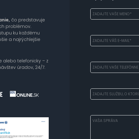
anie,
čo predstavuje
ich problémov.
ístupu ku každému
šie a najrýchlejšie
e alebo telefonicky – z
ávštev úradov, 24/7.