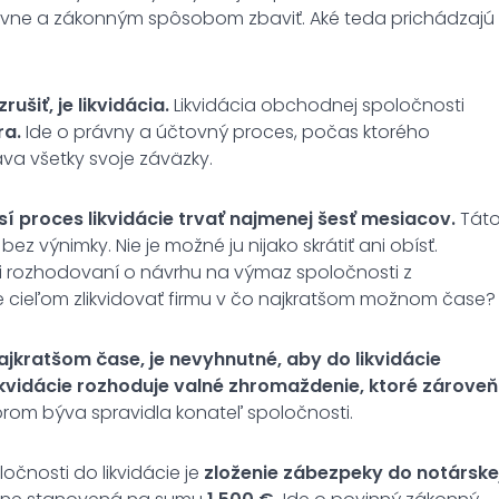
ívne a zákonným spôsobom zbaviť. Aké teda prichádzajú
šiť, je likvidácia.
Likvidácia obchodnej spoločnosti
ra.
Ide o právny a účtovný proces, počas ktorého
va všetky svoje záväzky.
í proces likvidácie trvať najmenej šesť mesiacov.
Tát
z výnimky. Nie je možné ju nijako skrátiť ani obísť.
ri rozhodovaní o návrhu na výmaz spoločnosti z
e cieľom zlikvidovať firmu v čo najkratšom možnom čase?
jkratšom čase, je nevyhnutné, aby do likvidácie
likvidácie rozhoduje valné zhromaždenie, ktoré zároveň
orom býva spravidla konateľ spoločnosti.
čnosti do likvidácie je
zloženie zábezpeky do notárske