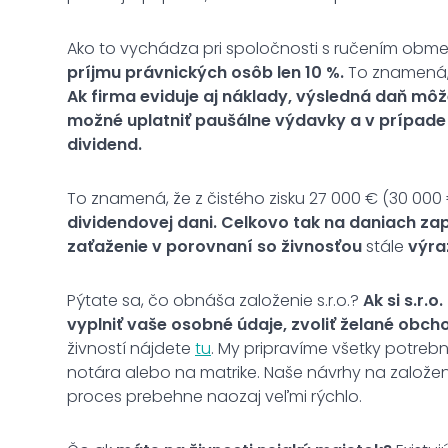
Ako to vychádza pri spoločnosti s ručením ob
príjmu právnických osôb len 10 %.
To znamená
Ak firma eviduje aj náklady, výsledná daň môže b
možné uplatniť paušálne výdavky a v prípade v
dividend.
To znamená, že z čistého zisku 27 000 € (30 000
dividendovej dani.
Celkovo tak na daniach zap
zaťaženie v porovnaní so živnosťou
stále
výra
Pýtate sa, čo obnáša založenie s.r.o.?
Ak si s.r.
vyplniť vaše osobné údaje, zvoliť želané obch
živností nájdete
tu
. My pripravíme všetky potreb
notára alebo na matrike. Naše návrhy na založeni
proces prebehne naozaj veľmi rýchlo.