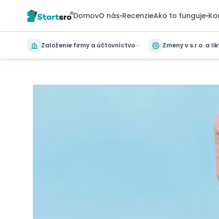
Domov
O nás
Recenzie
Ako to funguje
Ko
▾
▾
Založenie firmy a účtovníctvo
Zmeny v s.r.o. a li