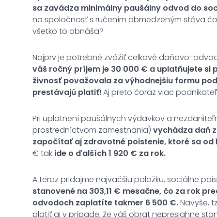
sa zavádza minimálny paušálny odvod do soci
na spoločnosť s ručením obmedzeným stáva čora
všetko to obnáša?
Najprv je potrebné zvážiť celkové daňovo-odvodo
váš ročný príjem je 30 000 € a uplatňujete si
živnosť považovala za výhodnejšiu formu pod
prestávajú platiť
! Aj preto čoraz viac podnikate
Pri uplatnení paušálnych výdavkov a nezdaniteľne
prostredníctvom zamestnania)
vychádza daň z 
započítať aj zdravotné poistenie, ktoré sa od
€ tak
ide o ďalších 1 920 € za rok.
A teraz pridajme najväčšiu položku, sociálne pois
stanovené na 303,11 € mesačne, čo za rok pre
odvodoch zaplatíte takmer 6 500 €.
Navyše, t
platiť aj v prípade, že váš obrat nepresiahne sta