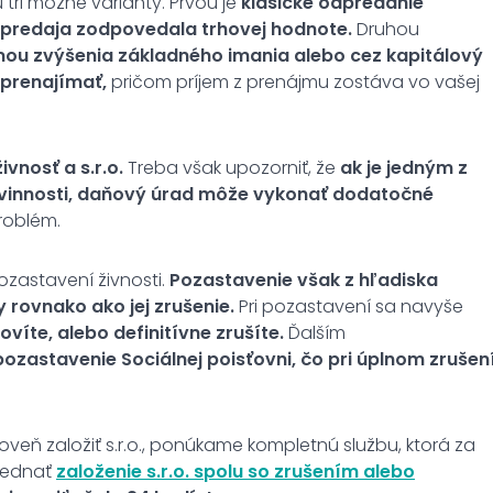
ú tri možné varianty. Prvou je
klasické odpredanie
odpredaja zodpovedala trhovej hodnote.
Druhou
mou zvýšenia základného imania alebo cez kapitálový
prenajímať,
pričom príjem z prenájmu zostáva vo vašej
vnosť a s.r.o.
Treba však upozorniť, že
ak je jedným z
vinnosti, daňový úrad môže vykonať dodatočné
roblém.
ozastavení živnosti.
Pozastavenie
však z hľadiska
 rovnako ako jej zrušenie.
Pri pozastavení sa navyše
víte, alebo definitívne zrušíte.
Ďalším
pozastavenie Sociálnej poisťovni, čo pri úplnom zrušen
roveň založiť s.r.o., ponúkame kompletnú službu, ktorá za
bjednať
založenie s.r.o. spolu so zrušením alebo