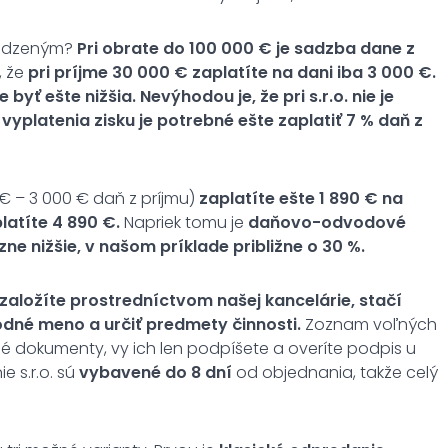
medzeným?
Pri obrate do 100 000 € je sadzba dane z
, že
pri príjme 30 000 € zaplatíte na dani iba 3 000 €.
yť ešte nižšia. Nevýhodou je, že pri s.r.o. nie je
yplatenia zisku je potrebné ešte zaplatiť 7 % daň z
 € – 3 000 € daň z príjmu)
zaplatíte ešte 1 890 € na
latíte 4 890 €.
Napriek tomu je
daňovo-odvodové
zne nižšie, v našom príklade približne o 30 %.
o. založíte prostredníctvom našej kancelárie, stačí
odné meno a určiť predmety činnosti.
Zoznam voľných
né dokumenty, vy ich len podpíšete a overíte podpis u
e s.r.o. sú
vybavené do 8 dní
od objednania, takže celý