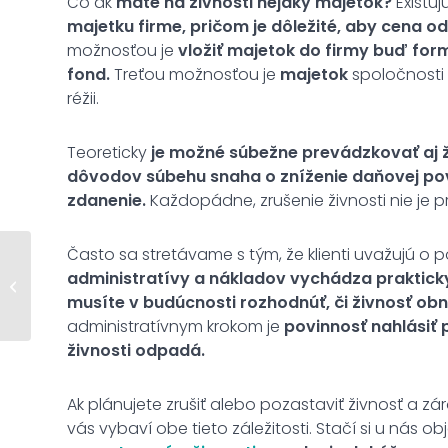
Čo ak
máte na živnosti nejaký majetok?
Existuj
majetku firme, pričom je dôležité, aby cena 
možnosťou je
vložiť majetok do firmy buď for
fond.
Treťou možnosťou je
majetok
spoločnosti
réžii.
Teoreticky
je možné súbežne prevádzkovať aj ži
dôvodov súbehu snaha o zníženie daňovej po
zdanenie.
Každopádne, zrušenie živnosti nie je p
Často sa stretávame s tým, že klienti uvažujú o p
administratívy a nákladov vychádza prakticky
Založenie j.s.a.
musíte v budúcnosti rozhodnúť, či živnosť obno
administratívnym krokom je
povinnosť nahlásiť 
živnosti odpadá.
Ak plánujete zrušiť alebo pozastaviť živnosť a zá
vás vybaví obe tieto záležitosti. Stačí si u nás o