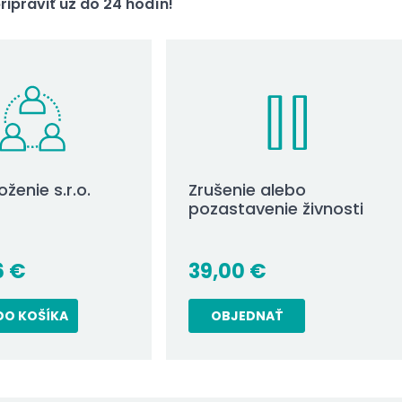
ipraviť už do 24 hodín!
oženie s.r.o.
Zrušenie alebo
pozastavenie živnosti
6
€
39,00
€
DO KOŠÍKA
OBJEDNAŤ