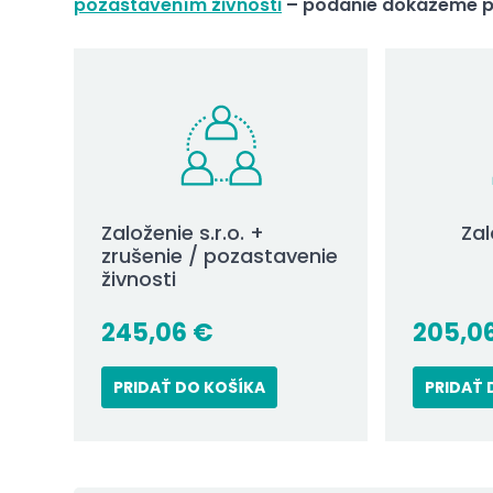
pozastavením živnosti
– podanie dokážeme pr
Založenie s.r.o. +
Zal
zrušenie / pozastavenie
živnosti
245,06
€
205,0
PRIDAŤ DO KOŠÍKA
PRIDAŤ 