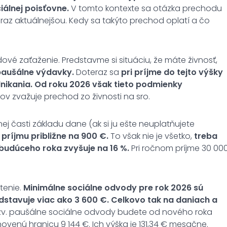
álnej poisťovne.
V tomto kontexte sa otázka prechodu
z aktuálnejšou. Kedy sa takýto prechod oplatí a čo
vé zaťaženie. Predstavme si situáciu, že máte živnosť,
 paušálne výdavky.
Doteraz sa
pri príjme do tejto výšky
nikania.
Od roku 2026 však tieto podmienky
ľov zvažuje prechod zo živnosti na sro.
j časti základu dane (ak si ju ešte neuplatňujete
príjmu približne na 900 €.
To však nie je všetko,
treba
 budúceho roka zvyšuje na 16 %.
Pri ročnom príjme 30 00
tenie.
Minimálne sociálne odvody pre rok 2026 sú
dstavuje viac ako 3 600 €. Celkovo tak na daniach a
zv. paušálne sociálne odvody budete od nového roka
novenú hranicu 9 144 €. Ich výška je 131,34 € mesačne.