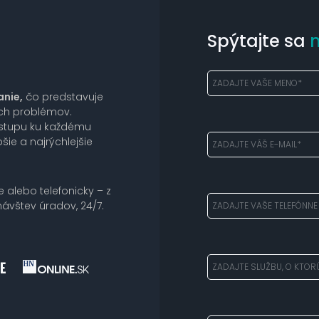
Spýtajte sa
anie,
čo predstavuje
ich problémov.
ístupu ku každému
šie a najrýchlejšie
e alebo telefonicky – z
ávštev úradov, 24/7.