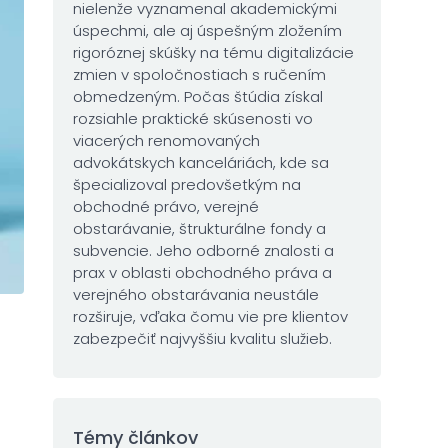
nielenže vyznamenal akademickými
úspechmi, ale aj úspešným zložením
rigoróznej skúšky na tému digitalizácie
zmien v spoločnostiach s ručením
obmedzeným. Počas štúdia získal
rozsiahle praktické skúsenosti vo
viacerých renomovaných
advokátskych kanceláriách, kde sa
špecializoval predovšetkým na
obchodné právo, verejné
obstarávanie, štrukturálne fondy a
subvencie. Jeho odborné znalosti a
prax v oblasti obchodného práva a
verejného obstarávania neustále
rozširuje, vďaka čomu vie pre klientov
zabezpečiť najvyššiu kvalitu služieb.
Témy článkov