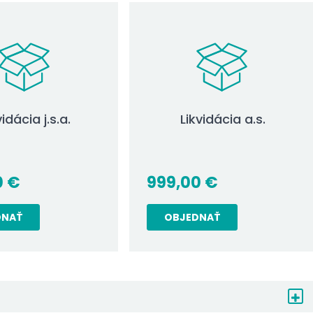
vidácia j.s.a.
Likvidácia a.s.
0
€
999,00
€
DNAŤ
OBJEDNAŤ