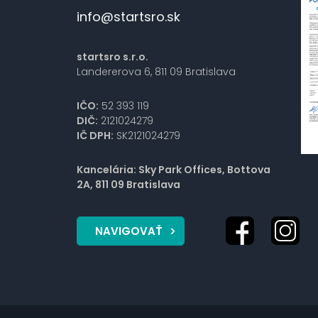
info@startsro.sk
startsro s.r.o.
Landererova 6, 811 09 Bratislava
IČO:
52 393 119
DIČ:
2121024279
IČ DPH:
SK2121024279
Kancelária: Sky Park Offices, Bottova
2A, 811 09 Bratislava
NAVIGOVAŤ