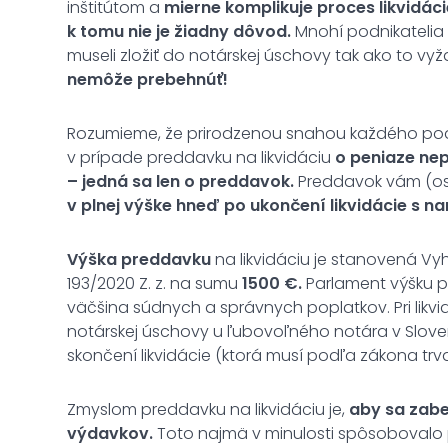
inštitútom a
mierne komplikuje proces likvidác
k tomu nie je žiadny dôvod.
Mnohí podnikatelia
museli zložiť do notárskej úschovy tak ako to vy
nemôže prebehnúť!
Rozumieme, že prirodzenou snahou každého podni
v prípade preddavku na likvidáciu
o peniaze nep
– jedná sa len o preddavok.
Preddavok vám (oso
v plnej výške hneď po ukončení likvidácie s na
Výška preddavku
na likvidáciu je stanovená Vyh
193/2020 Z. z. na sumu
1500 €.
Parlament výšku pr
väčšina súdnych a správnych poplatkov. Pri likvid
notárskej úschovy u ľubovoľného notára v Sloven
skončení likvidácie (ktorá musí podľa zákona trv
Zmyslom preddavku na likvidáciu je,
aby sa zabe
výdavkov.
Toto najmä v minulosti spôsobovalo p