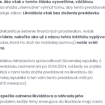
ie. Ako však v tomto článku vysvetlíme, väčšinou
 sa snažia „všemožne“ vyhnúť tomu, aby tento preddavok
žaduje zákon.
Likvidácia však bez zloženia preddavku
kateľa je šetrenie finančných prostriedkov. Avšak
rídete, nakoľko ako už z názvu tohto inštitútu vyplýva
be, ktorá ho zloží do notárskej úschovy)
notár vráti
mi.
láškou Ministerstva spravodlivosti Slovenskej republiky č.
eddavku nezmenil ani po 01.04.2024, od kedy sa zvýšila
ácii s nami teda zložíte preddavok na likvidáciu do
skej republike a ten vám tento preddavok vráti po
ať 6 mesiacov).
zpečila odmena likvidátora a náhrada jeho
roblém, keďže firmy smerujúce do likvidácie majú často