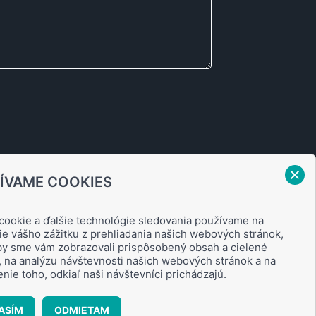
ÍVAME COOKIES
cookie a ďalšie technológie sledovania používame na
ie vášho zážitku z prehliadania našich webových stránok,
aby sme vám zobrazovali prispôsobený obsah a cielené
, na analýzu návštevnosti našich webových stránok a na
nie toho, odkiaľ naši návštevníci prichádzajú.
ASÍM
ODMIETAM