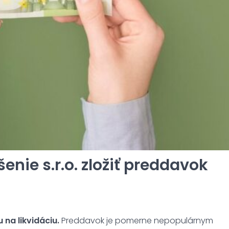
enie s.r.o. zložiť preddavok
na likvidáciu.
Preddavok je pomerne nepopulárnym