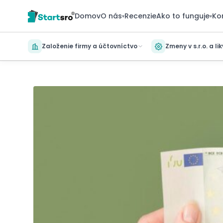
Domov
O nás
Recenzie
Ako to funguje
Ko
▾
▾
Založenie firmy a účtovníctvo
Zmeny v s.r.o. a li