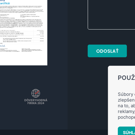
POUŽ
Súbory 
zlepšen
na to, 
reklamy
pochope
SÚHL