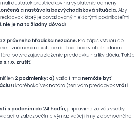
nemali dostatok prostriedkov na vyplatenie odmeny
ukončená a nastávala bezvýchodisková situácia.
Aby
 preddavok, ktorý je považovaný niektorými podnikateľmi
i,
nie je na to žiadny dôvod!
cia z právneho hľadiska nezačne.
Pre zápis vstupu do
nenie oznámenia o vstupe do likvidácie v obchodnom
otára potvrdzujúcu zloženie preddavku na likvidáciu. Takž
.r.o. zrušiť.
niť len
2 podmienky: a)
vaša firma
nemôže byť
áciu
u ktoréhokoľvek notára (ten vám preddavok
vráti
rostí s podaním do 24 hodín,
pripravíme za vás všetky
ikvidácii a zabezpečíme výmaz vašej firmy z obchodného