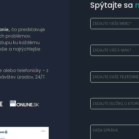
Spýtajte sa
anie,
čo predstavuje
ich problémov.
ístupu ku každému
šie a najrýchlejšie
e alebo telefonicky – z
ávštev úradov, 24/7.