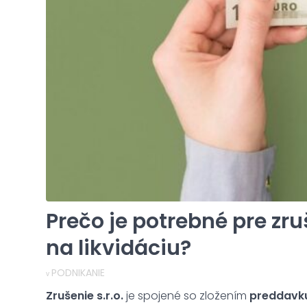
Prečo je potrebné pre zruš
na likvidáciu?
PODNIKANIE
v
Zrušenie s.r.o.
je spojené so zložením
preddavku 