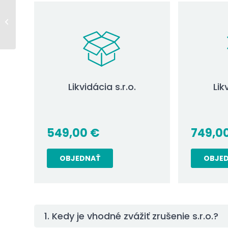
Aké sú riziká pre lacné
virtuálne sídlo v
Bratislave?
Likvidácia s.r.o.
Lik
549,00
€
749,0
OBJEDNAŤ
OBJE
1. Kedy je vhodné zvážiť zrušenie s.r.o.?