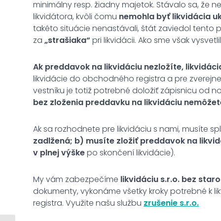
minimálny resp. žiadny majetok. Stávalo sa, že 
likvidátora, kvôli čomu
nemohla
byť likvidácia 
takéto situácie nenastávali, štát zaviedol tento
za
„strašiaka“
pri likvidácii. Ako sme však vysvetlil
Ak preddavok na likvidáciu nezložíte, likvidá
likvidácie do obchodného registra a pre zverej
vestníku je totiž potrebné doložiť zápisnicu od n
bez zloženia preddavku na likvidáciu nemôžete s
Ak sa rozhodnete pre likvidáciu s nami, musíte spl
zadlžená; b) musíte zložiť preddavok na likvid
v plnej výške
po skončení likvidácie).
My vám zabezpečíme
likvidáciu s.r.o. bez sta
dokumenty, vykonáme všetky kroky potrebné k l
registra. Využite našu službu
zrušenie s.r.o.