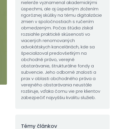
nielenže vyznamenal akademickými
úspechmi, ale aj úspešným zložením
rigoróznej skúšky na tému digitalizácie
zmien v spoločnostiach s ručením
obmedzeným. Počas štúdia získal
rozsiahle praktické skúsenosti vo
viacerých renomovaných
advokátskych kanceláriách, kde sa
špecializoval predovšetkým na
obchodné právo, verejné
obstarávanie, štrukturálne fondy a
subvencie. Jeho odborné znalosti a
prax v oblasti obchodného práva a
verejného obstarávania neustále
rozširuje, vďaka čomu vie pre klientov
zabezpečiť najvyššiu kvalitu služieb.
Témy článkov