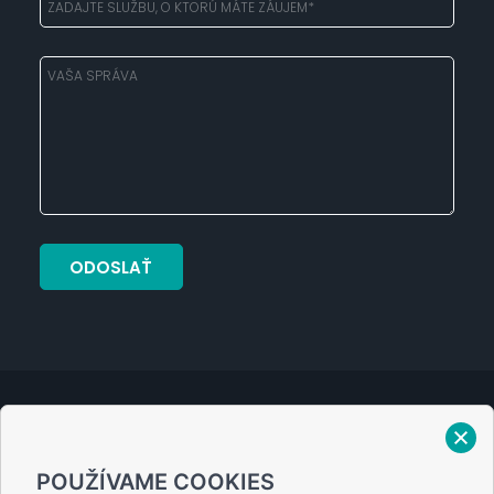
Verejný prísľub
POUŽÍVAME COOKIES