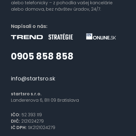
alebo telefonicky – z pohodlia vašej kancelárie
alebo domova, bez návštev úradov, 24/7.
Napísali o nás:
0905 858 858
info@startsro.sk
startsro s.r.o.
Landererova 6, 811 09 Bratislava
IČO:
52 393 119
DIČ:
2121024279
IČ DPH:
SK2121024279