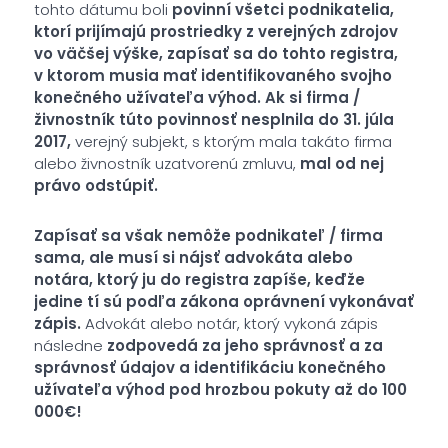
tohto dátumu boli
povinní všetci podnikatelia,
ktorí prijímajú prostriedky z verejných zdrojov
vo väčšej výške, zapísať sa do tohto registra,
v ktorom musia mať identifikovaného svojho
konečného užívateľa výhod.
Ak si firma /
živnostník túto povinnosť nesplnila do 31. júla
2017,
verejný subjekt, s ktorým mala takáto firma
alebo živnostník uzatvorenú zmluvu,
mal od nej
právo odstúpiť.
Zapísať sa však nemôže podnikateľ / firma
sama, ale musí si nájsť advokáta alebo
notára, ktorý ju do registra zapíše, keďže
jedine tí sú podľa zákona oprávnení vykonávať
zápis.
Advokát alebo notár, ktorý vykoná zápis
následne
zodpovedá za jeho správnosť a za
správnosť údajov a identifikáciu konečného
užívateľa výhod pod hrozbou pokuty až do 100
000€!