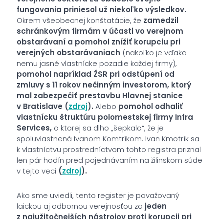
fungovania priniesol už niekoľko výsledkov.
Okrem všeobecnej konštatácie, že
zamedzil
schránkovým firmám v účasti vo verejnom
obstarávaní a pomohol znížiť korupciu pri
verejných obstarávaniach
(nakoľko je vďaka
nemu jasné vlastnícke pozadie každej firmy),
pomohol napríklad ŽSR pri odstúpení od
zmluvy s 11 rokov nečinným investorom, ktorý
mal zabezpečiť prestavbu Hlavnej stanice
v Bratislave (
zdroj
).
Alebo
pomohol odhaliť
vlastnícku štruktúru polomestskej firmy Infra
Services,
o ktorej sa dlho „šepkalo“, že je
spoluvlastnená Ivanom Komtríkom. Ivan Kmotrík sa
k vlastníctvu prostredníctvom tohto registra priznal
len pár hodín pred pojednávaním na žilinskom súde
v tejto veci
(
zdroj
).
Ako sme uviedli, tento register je považovaný
laickou aj odbornou verejnosťou za
jeden
z najužitočnejších nástrojov proti korupcii pri