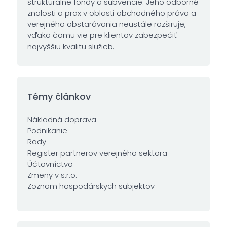
štrukturálne fondy a subvencie. Jeho odborné
znalosti a prax v oblasti obchodného práva a
verejného obstarávania neustále rozširuje,
vďaka čomu vie pre klientov zabezpečiť
najvyššiu kvalitu služieb.
Témy článkov
Nákladná doprava
Podnikanie
Rady
Register partnerov verejného sektora
Účtovníctvo
Zmeny v s.r.o.
Zoznam hospodárskych subjektov