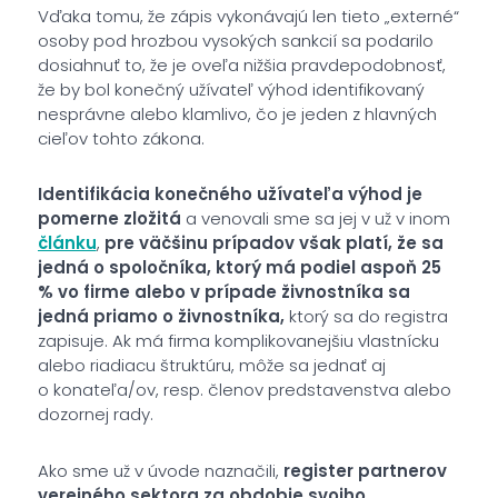
Vďaka tomu, že zápis vykonávajú len tieto „externé“
osoby pod hrozbou vysokých sankcií sa podarilo
dosiahnuť to, že je oveľa nižšia pravdepodobnosť,
že by bol konečný užívateľ výhod identifikovaný
nesprávne alebo klamlivo, čo je jeden z hlavných
cieľov tohto zákona.
Identifikácia konečného užívateľa výhod je
pomerne zložitá
a venovali sme sa jej v už v inom
článku
,
pre väčšinu prípadov však platí, že sa
jedná o spoločníka, ktorý má podiel aspoň 25
% vo firme alebo v prípade živnostníka sa
jedná priamo o živnostníka,
ktorý sa do registra
zapisuje. Ak má firma komplikovanejšiu vlastnícku
alebo riadiacu štruktúru, môže sa jednať aj
o konateľa/ov, resp. členov predstavenstva alebo
dozornej rady.
Ako sme už v úvode naznačili,
register partnerov
verejného sektora za obdobie svojho