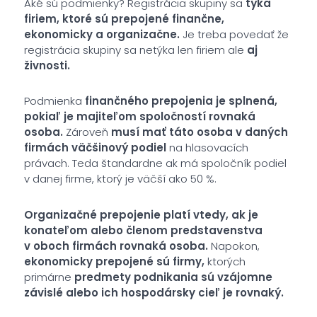
Aké sú podmienky? Registrácia skupiny sa
týka
firiem, ktoré sú prepojené finančne,
ekonomicky a organizačne.
Je treba povedať že
registrácia skupiny sa netýka len firiem ale
aj
živnosti.
Podmienka
finančného prepojenia je splnená,
pokiaľ je majiteľom spoločností rovnaká
osoba.
Zároveň
musí mať táto osoba v daných
firmách väčšinový podiel
na hlasovacích
právach. Teda štandardne ak má spoločník podiel
v danej firme, ktorý je väčší ako 50 %.
Organizačné prepojenie platí vtedy, ak je
konateľom alebo členom predstavenstva
v oboch firmách rovnaká osoba.
Napokon,
ekonomicky prepojené sú firmy,
ktorých
primárne
predmety podnikania sú vzájomne
závislé alebo ich hospodársky cieľ je rovnaký.