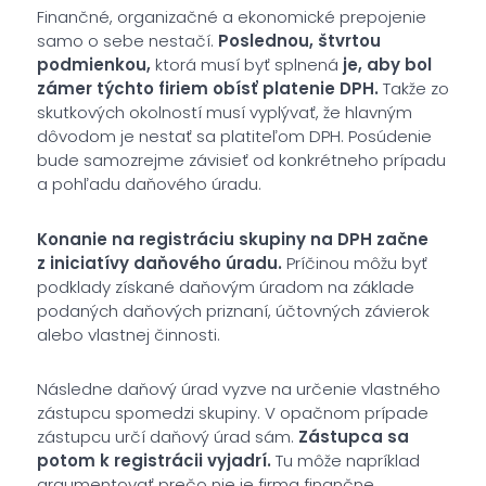
Finančné, organizačné a ekonomické prepojenie
samo o sebe nestačí.
Poslednou, štvrtou
podmienkou,
ktorá musí byť splnená
je, aby bol
zámer týchto firiem obísť platenie DPH.
Takže zo
skutkových okolností musí vyplývať, že hlavným
dôvodom je nestať sa platiteľom DPH. Posúdenie
bude samozrejme závisieť od konkrétneho prípadu
a pohľadu daňového úradu.
Konanie na registráciu skupiny na DPH začne
z iniciatívy daňového úradu.
Príčinou môžu byť
podklady získané daňovým úradom na základe
podaných daňových priznaní, účtovných závierok
alebo vlastnej činnosti.
Následne daňový úrad vyzve na určenie vlastného
zástupcu spomedzi skupiny. V opačnom prípade
zástupcu určí daňový úrad sám.
Zástupca sa
potom k registrácii vyjadrí.
Tu môže napríklad
argumentovať prečo nie je firma finančne,