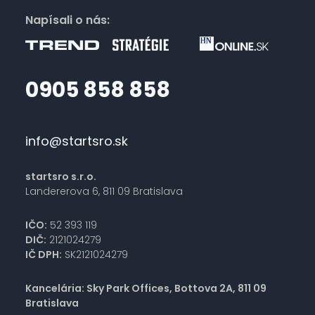
Napísali o nás:
0905 858 858
info@startsro.sk
startsro s.r.o.
Landererova 6, 811 09 Bratislava
IČO:
52 393 119
DIČ:
2121024279
IČ DPH:
SK2121024279
Kancelária: Sky Park Offices, Bottova 2A, 811 09
Bratislava