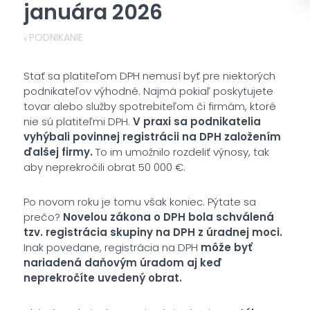
januára 2026
PODNIKANIE
v
Stať sa platiteľom DPH nemusí byť pre niektorých
podnikateľov výhodné. Najmä pokiaľ poskytujete
tovar alebo služby spotrebiteľom či firmám, ktoré
nie sú platiteľmi DPH.
V praxi sa podnikatelia
vyhýbali povinnej registrácii na DPH založením
ďalšej firmy.
To im umožnilo rozdeliť výnosy, tak
aby neprekročili obrat 50 000 €.
Po novom roku je tomu však koniec. Pýtate sa
prečo?
Novelou zákona o DPH bola schválená
tzv. registrácia skupiny na DPH z úradnej moci.
Inak povedane, registrácia na DPH
môže byť
nariadená daňovým úradom aj keď
neprekročíte uvedený obrat.