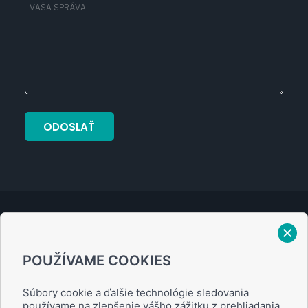
Verejný prísľub
POUŽÍVAME COOKIES
Zásady ochrany osobných údajov
Súbory cookie a ďalšie technológie sledovania
používame na zlepšenie vášho zážitku z prehliadania