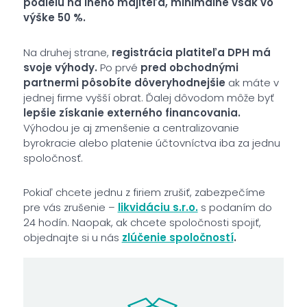
podielu na iného majiteľa, minimálne však vo
výške 50 %.
Na druhej strane,
registrácia platiteľa DPH má
svoje výhody.
Po prvé
pred obchodnými
partnermi pôsobíte dôveryhodnejšie
ak máte v
jednej firme vyšší obrat. Ďalej dôvodom môže byť
lepšie získanie externého financovania.
Výhodou je aj zmenšenie a centralizovanie
byrokracie alebo platenie účtovníctva iba za jednu
spoločnosť.
Pokiaľ chcete jednu z firiem zrušiť, zabezpečíme
pre vás zrušenie –
likvidáciu s.r.o.
s podaním do
24 hodín. Naopak, ak chcete spoločnosti spojiť,
objednajte si u nás
zlúčenie spoločností
.